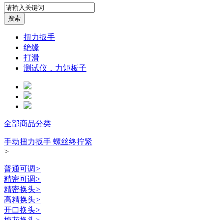
扭力扳手
绝缘
打滑
测试仪，力矩板子
全部商品分类
手动扭力扳手 螺丝终拧紧
>
普通可调
>
精密可调
>
精密换头
>
高精换头
>
开口换头
>