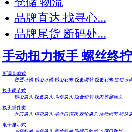
仓储 物流
品牌直达 找寻心...
品牌尾货 断码处...
手动扭力扳手 螺丝终
可调音响式
普通可调
精密可调
精密双向
视窗调节
视窗双向
管钳可
换头调节式
精密换头
视窗换头
高精换头
组合套装
双向视窗换头
换头插件类
开口换头
梅花换头
半开口梅花
棘轮换头
活动调节
特殊
电子显示式
高精数显
高精换头
普通数显
圆接口数显
方接口数显