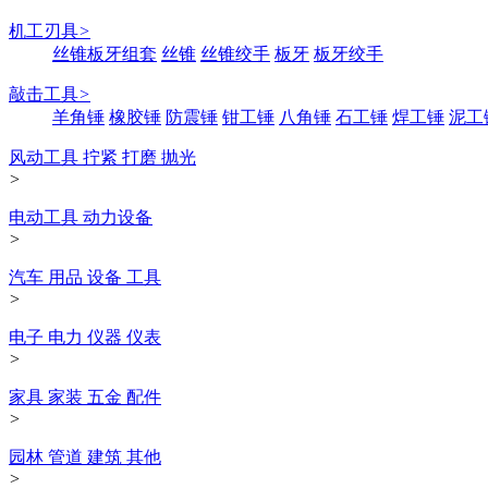
机工刃具
>
丝锥板牙组套
丝锥
丝锥绞手
板牙
板牙绞手
敲击工具
>
羊角锤
橡胶锤
防震锤
钳工锤
八角锤
石工锤
焊工锤
泥工
风动工具 拧紧 打磨 抛光
>
电动工具 动力设备
>
汽车 用品 设备 工具
>
电子 电力 仪器 仪表
>
家具 家装 五金 配件
>
园林 管道 建筑 其他
>