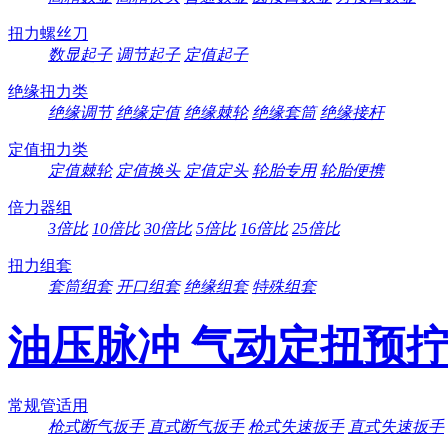
扭力螺丝刀
数显起子
调节起子
定值起子
绝缘扭力类
绝缘调节
绝缘定值
绝缘棘轮
绝缘套筒
绝缘接杆
定值扭力类
定值棘轮
定值换头
定值定头
轮胎专用
轮胎便携
倍力器组
3倍比
10倍比
30倍比
5倍比
16倍比
25倍比
扭力组套
套筒组套
开口组套
绝缘组套
特殊组套
油压脉冲 气动定扭预
常规管适用
枪式断气扳手
直式断气扳手
枪式失速扳手
直式失速扳手