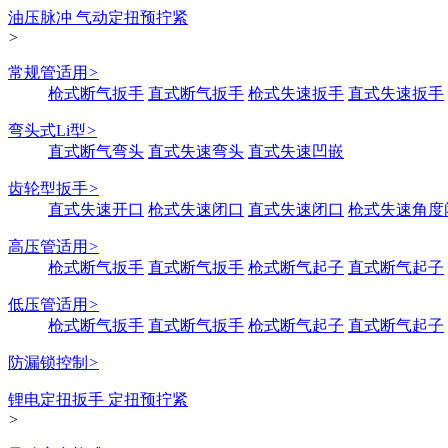
油压脉冲 气动定扭预拧紧
>
常规管适用
>
枪式断气扳手
直式断气扳手
枪式失速扳手
直式失速扳手
弯头式Li型
>
直式断气弯头
直式失速弯头
直式失速凹嵌
齿轮型扳手
>
直式失速开口
枪式失速闭口
直式失速闭口
枪式失速角度
高压管适用
>
枪式断气扳手
直式断气扳手
枪式断气起子
直式断气起子
低压管适用
>
枪式断气扳手
直式断气扳手
枪式断气起子
直式断气起子
防漏锁控制
>
锂电定扭扳手 定扭预拧紧
>