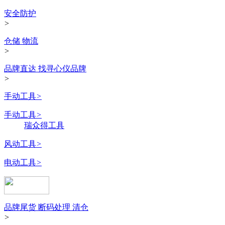
安全防护
>
仓储 物流
>
品牌直达 找寻心仪品牌
>
手动工具
>
手动工具
>
瑞众得工具
风动工具
>
电动工具
>
品牌尾货 断码处理 清仓
>