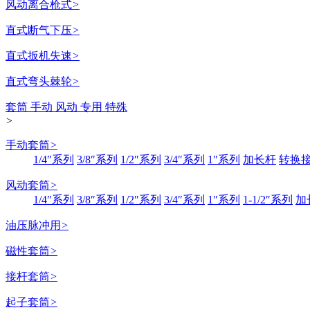
风动离合枪式
>
直式断气下压
>
直式扳机失速
>
直式弯头棘轮
>
套筒 手动 风动 专用 特殊
>
手动套筒
>
1/4″系列
3/8″系列
1/2″系列
3/4″系列
1″系列
加长杆
转换
风动套筒
>
1/4″系列
3/8″系列
1/2″系列
3/4″系列
1″系列
1-1/2″系列
加
油压脉冲用
>
磁性套筒
>
接杆套筒
>
起子套筒
>