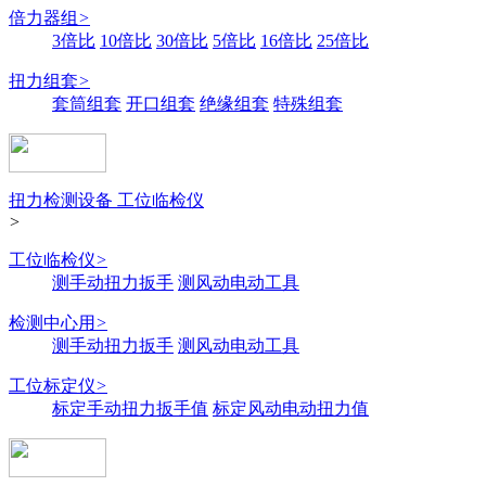
倍力器组
>
3倍比
10倍比
30倍比
5倍比
16倍比
25倍比
扭力组套
>
套筒组套
开口组套
绝缘组套
特殊组套
扭力检测设备 工位临检仪
>
工位临检仪
>
测手动扭力扳手
测风动电动工具
检测中心用
>
测手动扭力扳手
测风动电动工具
工位标定仪
>
标定手动扭力扳手值
标定风动电动扭力值