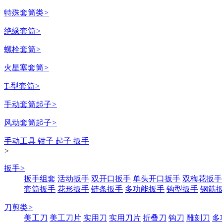
特殊套筒类
>
绝缘套筒
>
螺栓套筒
>
火星塞套筒
>
T-型套筒
>
手动套筒起子
>
风动套筒起子
>
手动工具 钳子 起子 扳手
>
扳手
>
扳手组套
活动扳手
双开口扳手
单头开口扳手
双梅花扳手
套筒扳手
花形扳手
链条扳手
多功能扳手
钩型扳手
钢筋
刀剪类
>
美工刀
美工刀片
实用刀
实用刀片
折叠刀
钩刀
雕刻刀
多