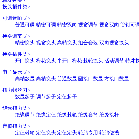
梅花换头
>
换头插件类
>
可调音响式
>
普通可调
精密可调
精密双向
视窗调节
视窗双向
管钳可
换头调节式
>
精密换头
视窗换头
高精换头
组合套装
双向视窗换头
换头插件类
>
开口换头
梅花换头
半开口梅花
棘轮换头
活动调节
特殊
电子显示式
>
高精数显
高精换头
普通数显
圆接口数显
方接口数显
扭力螺丝刀
>
数显起子
调节起子
定值起子
绝缘扭力类
>
绝缘调节
绝缘定值
绝缘棘轮
绝缘套筒
绝缘接杆
定值扭力类
>
定值棘轮
定值换头
定值定头
轮胎专用
轮胎便携