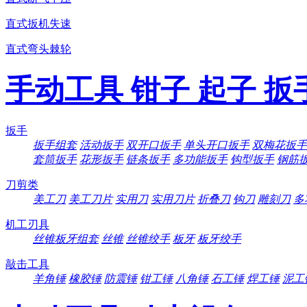
直式扳机失速
直式弯头棘轮
手动工具 钳子 起子 扳
扳手
扳手组套
活动扳手
双开口扳手
单头开口扳手
双梅花扳手
套筒扳手
花形扳手
链条扳手
多功能扳手
钩型扳手
钢筋
刀剪类
美工刀
美工刀片
实用刀
实用刀片
折叠刀
钩刀
雕刻刀
多
机工刃具
丝锥板牙组套
丝锥
丝锥绞手
板牙
板牙绞手
敲击工具
羊角锤
橡胶锤
防震锤
钳工锤
八角锤
石工锤
焊工锤
泥工