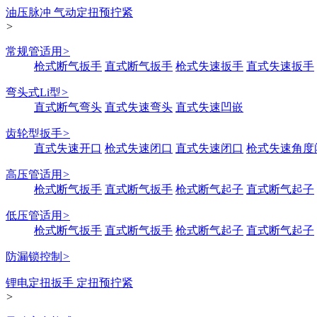
油压脉冲 气动定扭预拧紧
>
常规管适用
>
枪式断气扳手
直式断气扳手
枪式失速扳手
直式失速扳手
弯头式Li型
>
直式断气弯头
直式失速弯头
直式失速凹嵌
齿轮型扳手
>
直式失速开口
枪式失速闭口
直式失速闭口
枪式失速角度
高压管适用
>
枪式断气扳手
直式断气扳手
枪式断气起子
直式断气起子
低压管适用
>
枪式断气扳手
直式断气扳手
枪式断气起子
直式断气起子
防漏锁控制
>
锂电定扭扳手 定扭预拧紧
>