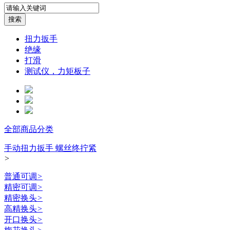
扭力扳手
绝缘
打滑
测试仪，力矩板子
全部商品分类
手动扭力扳手 螺丝终拧紧
>
普通可调
>
精密可调
>
精密换头
>
高精换头
>
开口换头
>