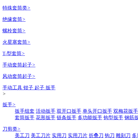
特殊套筒类
>
绝缘套筒
>
螺栓套筒
>
火星塞套筒
>
T-型套筒
>
手动套筒起子
>
风动套筒起子
>
手动工具 钳子 起子 扳手
>
扳手
>
扳手组套
活动扳手
双开口扳手
单头开口扳手
双梅花扳手
套筒扳手
花形扳手
链条扳手
多功能扳手
钩型扳手
钢筋
刀剪类
>
美工刀
美工刀片
实用刀
实用刀片
折叠刀
钩刀
雕刻刀
多