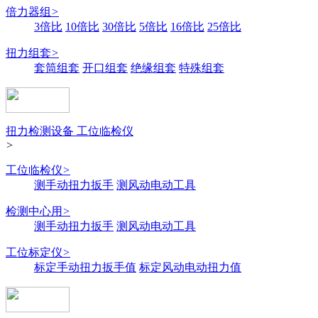
倍力器组
>
3倍比
10倍比
30倍比
5倍比
16倍比
25倍比
扭力组套
>
套筒组套
开口组套
绝缘组套
特殊组套
扭力检测设备 工位临检仪
>
工位临检仪
>
测手动扭力扳手
测风动电动工具
检测中心用
>
测手动扭力扳手
测风动电动工具
工位标定仪
>
标定手动扭力扳手值
标定风动电动扭力值