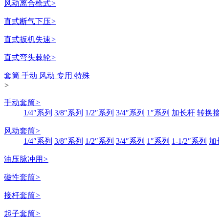
风动离合枪式
>
直式断气下压
>
直式扳机失速
>
直式弯头棘轮
>
套筒 手动 风动 专用 特殊
>
手动套筒
>
1/4″系列
3/8″系列
1/2″系列
3/4″系列
1″系列
加长杆
转换
风动套筒
>
1/4″系列
3/8″系列
1/2″系列
3/4″系列
1″系列
1-1/2″系列
加
油压脉冲用
>
磁性套筒
>
接杆套筒
>
起子套筒
>