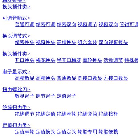
梅花换头
>
换头插件类
>
可调音响式
>
普通可调
精密可调
精密双向
视窗调节
视窗双向
管钳可
换头调节式
>
精密换头
视窗换头
高精换头
组合套装
双向视窗换头
换头插件类
>
开口换头
梅花换头
半开口梅花
棘轮换头
活动调节
特殊
电子显示式
>
高精数显
高精换头
普通数显
圆接口数显
方接口数显
扭力螺丝刀
>
数显起子
调节起子
定值起子
绝缘扭力类
>
绝缘调节
绝缘定值
绝缘棘轮
绝缘套筒
绝缘接杆
定值扭力类
>
定值棘轮
定值换头
定值定头
轮胎专用
轮胎便携