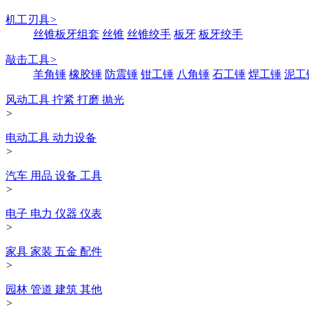
机工刃具
>
丝锥板牙组套
丝锥
丝锥绞手
板牙
板牙绞手
敲击工具
>
羊角锤
橡胶锤
防震锤
钳工锤
八角锤
石工锤
焊工锤
泥工
风动工具 拧紧 打磨 抛光
>
电动工具 动力设备
>
汽车 用品 设备 工具
>
电子 电力 仪器 仪表
>
家具 家装 五金 配件
>
园林 管道 建筑 其他
>