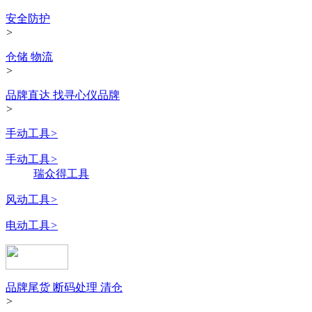
安全防护
>
仓储 物流
>
品牌直达 找寻心仪品牌
>
手动工具
>
手动工具
>
瑞众得工具
风动工具
>
电动工具
>
品牌尾货 断码处理 清仓
>