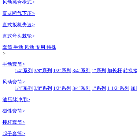
风动离合枪式
>
直式断气下压
>
直式扳机失速
>
直式弯头棘轮
>
套筒 手动 风动 专用 特殊
>
手动套筒
>
1/4″系列
3/8″系列
1/2″系列
3/4″系列
1″系列
加长杆
转换
风动套筒
>
1/4″系列
3/8″系列
1/2″系列
3/4″系列
1″系列
1-1/2″系列
加
油压脉冲用
>
磁性套筒
>
接杆套筒
>
起子套筒
>