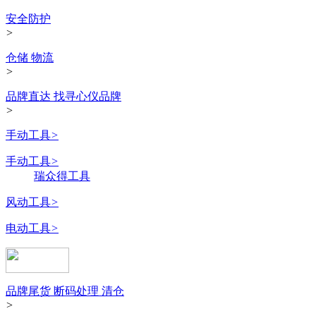
安全防护
>
仓储 物流
>
品牌直达 找寻心仪品牌
>
手动工具
>
手动工具
>
瑞众得工具
风动工具
>
电动工具
>
品牌尾货 断码处理 清仓
>