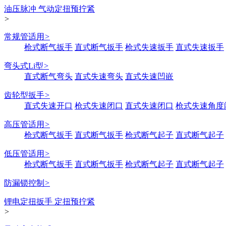
油压脉冲 气动定扭预拧紧
>
常规管适用
>
枪式断气扳手
直式断气扳手
枪式失速扳手
直式失速扳手
弯头式Li型
>
直式断气弯头
直式失速弯头
直式失速凹嵌
齿轮型扳手
>
直式失速开口
枪式失速闭口
直式失速闭口
枪式失速角度
高压管适用
>
枪式断气扳手
直式断气扳手
枪式断气起子
直式断气起子
低压管适用
>
枪式断气扳手
直式断气扳手
枪式断气起子
直式断气起子
防漏锁控制
>
锂电定扭扳手 定扭预拧紧
>