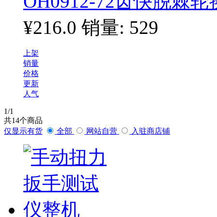
OH0912-72齿快脱棘
¥216.0
销量: 529
上架
销量
价格
更新
人气
1
/1
共
14
个商品
仅显示有货
全部
网站自营
入驻商店铺