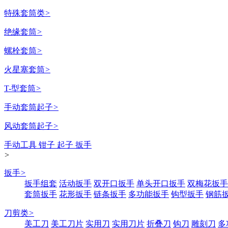
特殊套筒类
>
绝缘套筒
>
螺栓套筒
>
火星塞套筒
>
T-型套筒
>
手动套筒起子
>
风动套筒起子
>
手动工具 钳子 起子 扳手
>
扳手
>
扳手组套
活动扳手
双开口扳手
单头开口扳手
双梅花扳手
套筒扳手
花形扳手
链条扳手
多功能扳手
钩型扳手
钢筋
刀剪类
>
美工刀
美工刀片
实用刀
实用刀片
折叠刀
钩刀
雕刻刀
多