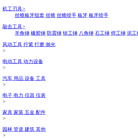
机工刃具
>
丝锥板牙组套
丝锥
丝锥绞手
板牙
板牙绞手
敲击工具
>
羊角锤
橡胶锤
防震锤
钳工锤
八角锤
石工锤
焊工锤
泥工
风动工具 拧紧 打磨 抛光
>
电动工具 动力设备
>
汽车 用品 设备 工具
>
电子 电力 仪器 仪表
>
家具 家装 五金 配件
>
园林 管道 建筑 其他
>