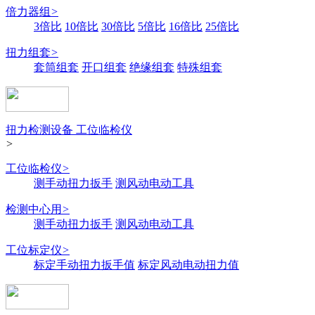
倍力器组
>
3倍比
10倍比
30倍比
5倍比
16倍比
25倍比
扭力组套
>
套筒组套
开口组套
绝缘组套
特殊组套
扭力检测设备 工位临检仪
>
工位临检仪
>
测手动扭力扳手
测风动电动工具
检测中心用
>
测手动扭力扳手
测风动电动工具
工位标定仪
>
标定手动扭力扳手值
标定风动电动扭力值