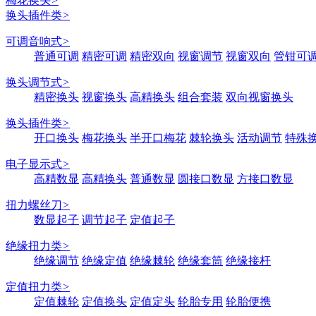
梅花换头
>
换头插件类
>
可调音响式
>
普通可调
精密可调
精密双向
视窗调节
视窗双向
管钳可
换头调节式
>
精密换头
视窗换头
高精换头
组合套装
双向视窗换头
换头插件类
>
开口换头
梅花换头
半开口梅花
棘轮换头
活动调节
特殊
电子显示式
>
高精数显
高精换头
普通数显
圆接口数显
方接口数显
扭力螺丝刀
>
数显起子
调节起子
定值起子
绝缘扭力类
>
绝缘调节
绝缘定值
绝缘棘轮
绝缘套筒
绝缘接杆
定值扭力类
>
定值棘轮
定值换头
定值定头
轮胎专用
轮胎便携