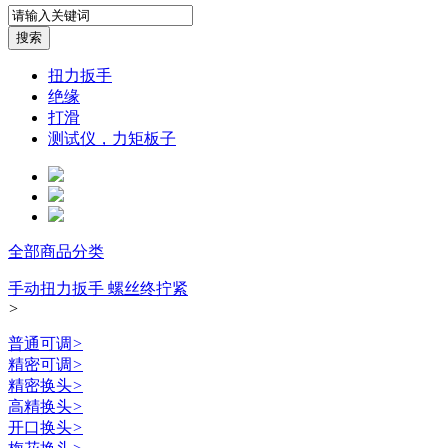
扭力扳手
绝缘
打滑
测试仪，力矩板子
全部商品分类
手动扭力扳手 螺丝终拧紧
>
普通可调
>
精密可调
>
精密换头
>
高精换头
>
开口换头
>