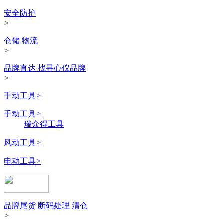
安全防护
>
仓储 物流
>
品牌直达 找寻心仪品牌
>
手动工具
>
手动工具
>
瑞众得工具
风动工具
>
电动工具
>
品牌尾货 断码处理 清仓
>