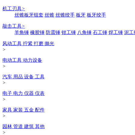
机工刃具
>
丝锥板牙组套
丝锥
丝锥绞手
板牙
板牙绞手
敲击工具
>
羊角锤
橡胶锤
防震锤
钳工锤
八角锤
石工锤
焊工锤
泥工
风动工具 拧紧 打磨 抛光
>
电动工具 动力设备
>
汽车 用品 设备 工具
>
电子 电力 仪器 仪表
>
家具 家装 五金 配件
>
园林 管道 建筑 其他
>