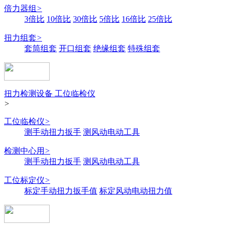
倍力器组
>
3倍比
10倍比
30倍比
5倍比
16倍比
25倍比
扭力组套
>
套筒组套
开口组套
绝缘组套
特殊组套
扭力检测设备 工位临检仪
>
工位临检仪
>
测手动扭力扳手
测风动电动工具
检测中心用
>
测手动扭力扳手
测风动电动工具
工位标定仪
>
标定手动扭力扳手值
标定风动电动扭力值