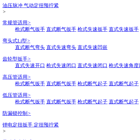
油压脉冲 气动定扭预拧紧
>
常规管适用
>
枪式断气扳手
直式断气扳手
枪式失速扳手
直式失速扳手
弯头式Li型
>
直式断气弯头
直式失速弯头
直式失速凹嵌
齿轮型扳手
>
直式失速开口
枪式失速闭口
直式失速闭口
枪式失速角度
高压管适用
>
枪式断气扳手
直式断气扳手
枪式断气起子
直式断气起子
低压管适用
>
枪式断气扳手
直式断气扳手
枪式断气起子
直式断气起子
防漏锁控制
>
锂电定扭扳手 定扭预拧紧
>