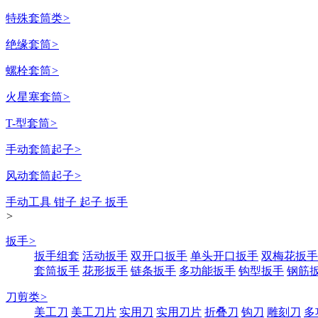
特殊套筒类
>
绝缘套筒
>
螺栓套筒
>
火星塞套筒
>
T-型套筒
>
手动套筒起子
>
风动套筒起子
>
手动工具 钳子 起子 扳手
>
扳手
>
扳手组套
活动扳手
双开口扳手
单头开口扳手
双梅花扳手
套筒扳手
花形扳手
链条扳手
多功能扳手
钩型扳手
钢筋
刀剪类
>
美工刀
美工刀片
实用刀
实用刀片
折叠刀
钩刀
雕刻刀
多