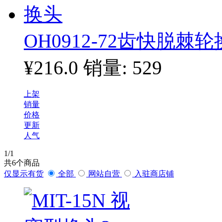
OH0912-72齿快脱棘
¥216.0
销量: 529
上架
销量
价格
更新
人气
1
/1
共
6
个商品
仅显示有货
全部
网站自营
入驻商店铺