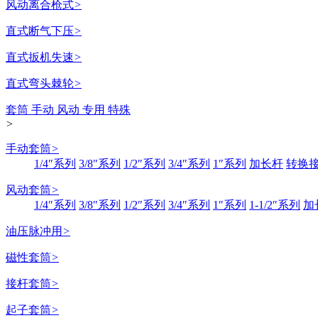
风动离合枪式
>
直式断气下压
>
直式扳机失速
>
直式弯头棘轮
>
套筒 手动 风动 专用 特殊
>
手动套筒
>
1/4″系列
3/8″系列
1/2″系列
3/4″系列
1″系列
加长杆
转换
风动套筒
>
1/4″系列
3/8″系列
1/2″系列
3/4″系列
1″系列
1-1/2″系列
加
油压脉冲用
>
磁性套筒
>
接杆套筒
>
起子套筒
>