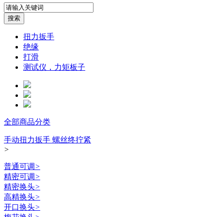
扭力扳手
绝缘
打滑
测试仪，力矩板子
全部商品分类
手动扭力扳手 螺丝终拧紧
>
普通可调
>
精密可调
>
精密换头
>
高精换头
>
开口换头
>