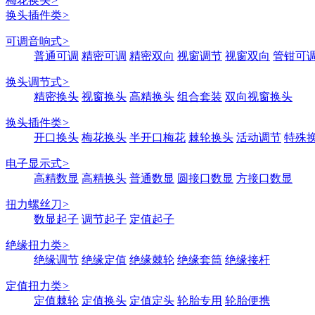
梅花换头
>
换头插件类
>
可调音响式
>
普通可调
精密可调
精密双向
视窗调节
视窗双向
管钳可
换头调节式
>
精密换头
视窗换头
高精换头
组合套装
双向视窗换头
换头插件类
>
开口换头
梅花换头
半开口梅花
棘轮换头
活动调节
特殊
电子显示式
>
高精数显
高精换头
普通数显
圆接口数显
方接口数显
扭力螺丝刀
>
数显起子
调节起子
定值起子
绝缘扭力类
>
绝缘调节
绝缘定值
绝缘棘轮
绝缘套筒
绝缘接杆
定值扭力类
>
定值棘轮
定值换头
定值定头
轮胎专用
轮胎便携