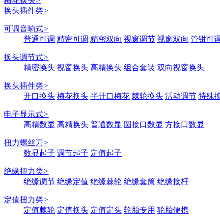
梅花换头
>
换头插件类
>
可调音响式
>
普通可调
精密可调
精密双向
视窗调节
视窗双向
管钳可
换头调节式
>
精密换头
视窗换头
高精换头
组合套装
双向视窗换头
换头插件类
>
开口换头
梅花换头
半开口梅花
棘轮换头
活动调节
特殊
电子显示式
>
高精数显
高精换头
普通数显
圆接口数显
方接口数显
扭力螺丝刀
>
数显起子
调节起子
定值起子
绝缘扭力类
>
绝缘调节
绝缘定值
绝缘棘轮
绝缘套筒
绝缘接杆
定值扭力类
>
定值棘轮
定值换头
定值定头
轮胎专用
轮胎便携