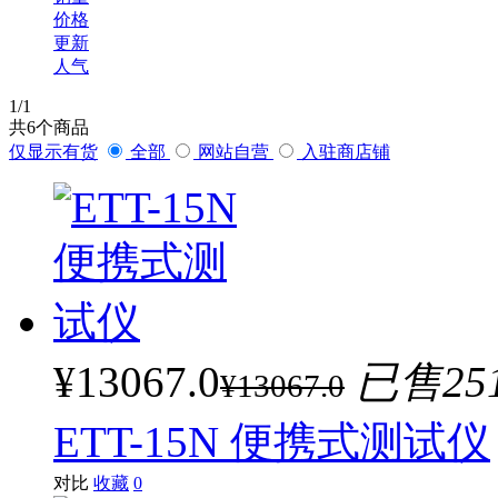
价格
更新
人气
1
/1
共
6
个商品
仅显示有货
全部
网站自营
入驻商店铺
¥13067.0
已售25
¥13067.0
ETT-15N 便携式测试仪
对比
收藏
0