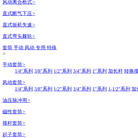
风动离合枪式
>
直式断气下压
>
直式扳机失速
>
直式弯头棘轮
>
套筒 手动 风动 专用 特殊
>
手动套筒
>
1/4″系列
3/8″系列
1/2″系列
3/4″系列
1″系列
加长杆
转换
风动套筒
>
1/4″系列
3/8″系列
1/2″系列
3/4″系列
1″系列
1-1/2″系列
加
油压脉冲用
>
磁性套筒
>
接杆套筒
>
起子套筒
>