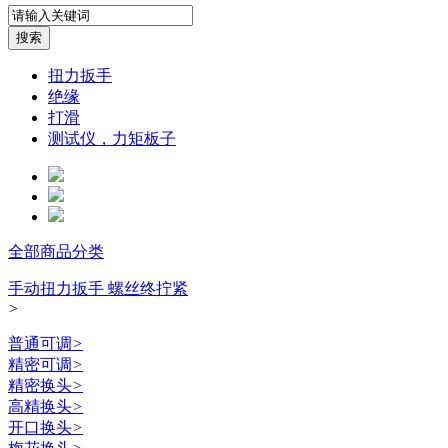
扭力扳手
绝缘
打滑
测试仪，力矩板子
全部商品分类
手动扭力扳手 螺丝终拧紧
>
普通可调
>
精密可调
>
精密换头
>
高精换头
>
开口换头
>