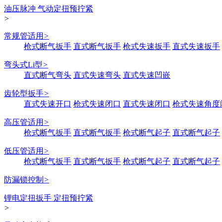
油压脉冲 气动定扭预拧紧
>
常规管适用
>
枪式断气扳手
直式断气扳手
枪式失速扳手
直式失速扳手
弯头式Li型
>
直式断气弯头
直式失速弯头
直式失速凹嵌
齿轮型扳手
>
直式失速开口
枪式失速闭口
直式失速闭口
枪式失速角度
高压管适用
>
枪式断气扳手
直式断气扳手
枪式断气起子
直式断气起子
低压管适用
>
枪式断气扳手
直式断气扳手
枪式断气起子
直式断气起子
防漏锁控制
>
锂电定扭扳手 定扭预拧紧
>