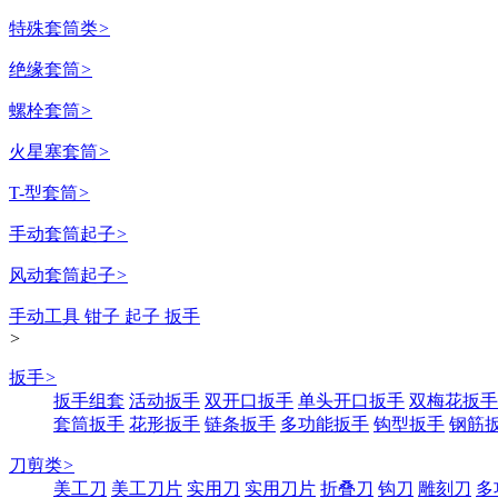
特殊套筒类
>
绝缘套筒
>
螺栓套筒
>
火星塞套筒
>
T-型套筒
>
手动套筒起子
>
风动套筒起子
>
手动工具 钳子 起子 扳手
>
扳手
>
扳手组套
活动扳手
双开口扳手
单头开口扳手
双梅花扳手
套筒扳手
花形扳手
链条扳手
多功能扳手
钩型扳手
钢筋
刀剪类
>
美工刀
美工刀片
实用刀
实用刀片
折叠刀
钩刀
雕刻刀
多