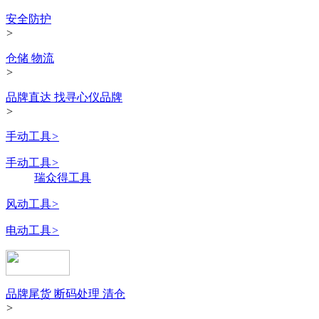
安全防护
>
仓储 物流
>
品牌直达 找寻心仪品牌
>
手动工具
>
手动工具
>
瑞众得工具
风动工具
>
电动工具
>
品牌尾货 断码处理 清仓
>