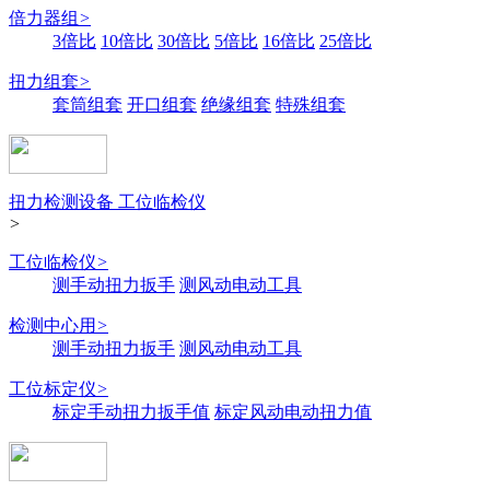
倍力器组
>
3倍比
10倍比
30倍比
5倍比
16倍比
25倍比
扭力组套
>
套筒组套
开口组套
绝缘组套
特殊组套
扭力检测设备 工位临检仪
>
工位临检仪
>
测手动扭力扳手
测风动电动工具
检测中心用
>
测手动扭力扳手
测风动电动工具
工位标定仪
>
标定手动扭力扳手值
标定风动电动扭力值