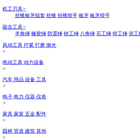
机工刃具
>
丝锥板牙组套
丝锥
丝锥绞手
板牙
板牙绞手
敲击工具
>
羊角锤
橡胶锤
防震锤
钳工锤
八角锤
石工锤
焊工锤
泥工
风动工具 拧紧 打磨 抛光
>
电动工具 动力设备
>
汽车 用品 设备 工具
>
电子 电力 仪器 仪表
>
家具 家装 五金 配件
>
园林 管道 建筑 其他
>