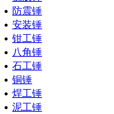
防震锤
安装锤
钳工锤
八角锤
石工锤
铜锤
焊工锤
泥工锤