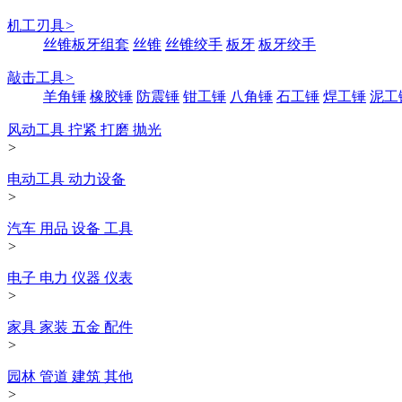
机工刃具
>
丝锥板牙组套
丝锥
丝锥绞手
板牙
板牙绞手
敲击工具
>
羊角锤
橡胶锤
防震锤
钳工锤
八角锤
石工锤
焊工锤
泥工
风动工具 拧紧 打磨 抛光
>
电动工具 动力设备
>
汽车 用品 设备 工具
>
电子 电力 仪器 仪表
>
家具 家装 五金 配件
>
园林 管道 建筑 其他
>