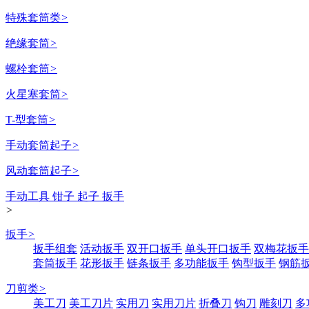
特殊套筒类
>
绝缘套筒
>
螺栓套筒
>
火星塞套筒
>
T-型套筒
>
手动套筒起子
>
风动套筒起子
>
手动工具 钳子 起子 扳手
>
扳手
>
扳手组套
活动扳手
双开口扳手
单头开口扳手
双梅花扳手
套筒扳手
花形扳手
链条扳手
多功能扳手
钩型扳手
钢筋
刀剪类
>
美工刀
美工刀片
实用刀
实用刀片
折叠刀
钩刀
雕刻刀
多