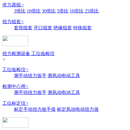
倍力器组
>
3倍比
10倍比
30倍比
5倍比
16倍比
25倍比
扭力组套
>
套筒组套
开口组套
绝缘组套
特殊组套
扭力检测设备 工位临检仪
>
工位临检仪
>
测手动扭力扳手
测风动电动工具
检测中心用
>
测手动扭力扳手
测风动电动工具
工位标定仪
>
标定手动扭力扳手值
标定风动电动扭力值