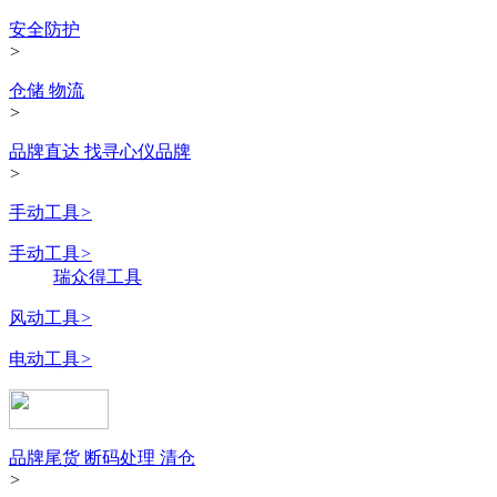
安全防护
>
仓储 物流
>
品牌直达 找寻心仪品牌
>
手动工具
>
手动工具
>
瑞众得工具
风动工具
>
电动工具
>
品牌尾货 断码处理 清仓
>