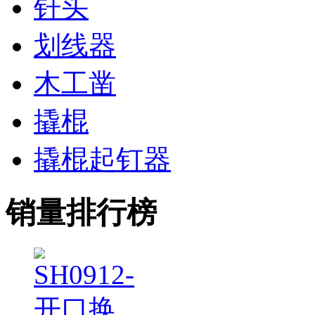
钎头
划线器
木工凿
撬棍
撬棍起钉器
销量排行榜