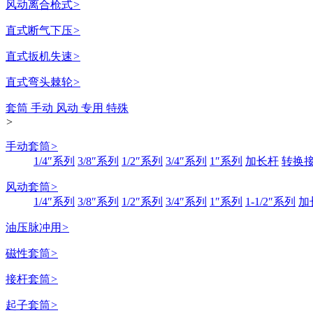
风动离合枪式
>
直式断气下压
>
直式扳机失速
>
直式弯头棘轮
>
套筒 手动 风动 专用 特殊
>
手动套筒
>
1/4″系列
3/8″系列
1/2″系列
3/4″系列
1″系列
加长杆
转换
风动套筒
>
1/4″系列
3/8″系列
1/2″系列
3/4″系列
1″系列
1-1/2″系列
加
油压脉冲用
>
磁性套筒
>
接杆套筒
>
起子套筒
>