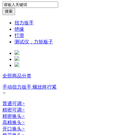
扭力扳手
绝缘
打滑
测试仪，力矩板子
全部商品分类
手动扭力扳手 螺丝终拧紧
>
普通可调
>
精密可调
>
精密换头
>
高精换头
>
开口换头
>