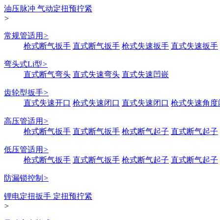
油压脉冲 气动定扭预拧紧
>
常规管适用
>
枪式断气扳手
直式断气扳手
枪式失速扳手
直式失速扳手
弯头式Li型
>
直式断气弯头
直式失速弯头
直式失速凹嵌
齿轮型扳手
>
直式失速开口
枪式失速闭口
直式失速闭口
枪式失速角度
高压管适用
>
枪式断气扳手
直式断气扳手
枪式断气起子
直式断气起子
低压管适用
>
枪式断气扳手
直式断气扳手
枪式断气起子
直式断气起子
防漏锁控制
>
锂电定扭扳手 定扭预拧紧
>