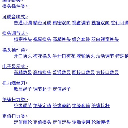
梅花换头
>
换头插件类
>
可调音响式
>
普通可调
精密可调
精密双向
视窗调节
视窗双向
管钳可
换头调节式
>
精密换头
视窗换头
高精换头
组合套装
双向视窗换头
换头插件类
>
开口换头
梅花换头
半开口梅花
棘轮换头
活动调节
特殊
电子显示式
>
高精数显
高精换头
普通数显
圆接口数显
方接口数显
扭力螺丝刀
>
数显起子
调节起子
定值起子
绝缘扭力类
>
绝缘调节
绝缘定值
绝缘棘轮
绝缘套筒
绝缘接杆
定值扭力类
>
定值棘轮
定值换头
定值定头
轮胎专用
轮胎便携