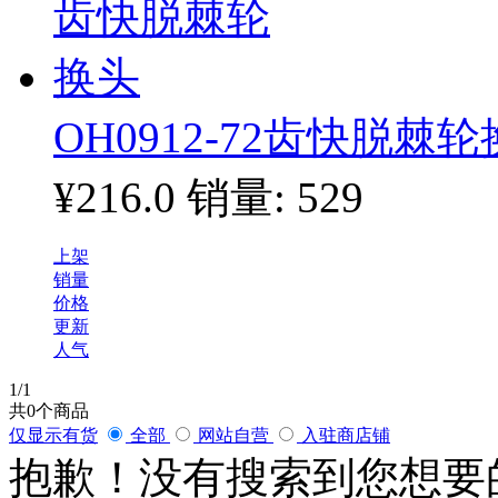
OH0912-72齿快脱棘
¥216.0
销量: 529
上架
销量
价格
更新
人气
1
/1
共
0
个商品
仅显示有货
全部
网站自营
入驻商店铺
抱歉！没有搜索到您想要