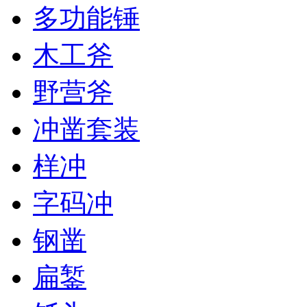
多功能锤
木工斧
野营斧
冲凿套装
样冲
字码冲
钢凿
扁錾