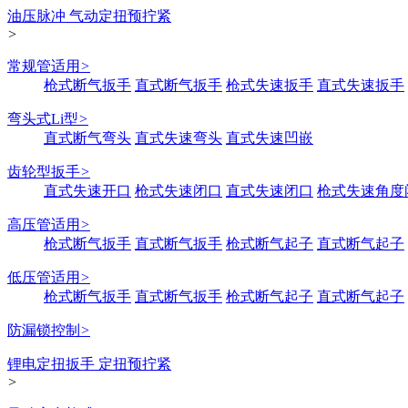
油压脉冲 气动定扭预拧紧
>
常规管适用
>
枪式断气扳手
直式断气扳手
枪式失速扳手
直式失速扳手
弯头式Li型
>
直式断气弯头
直式失速弯头
直式失速凹嵌
齿轮型扳手
>
直式失速开口
枪式失速闭口
直式失速闭口
枪式失速角度
高压管适用
>
枪式断气扳手
直式断气扳手
枪式断气起子
直式断气起子
低压管适用
>
枪式断气扳手
直式断气扳手
枪式断气起子
直式断气起子
防漏锁控制
>
锂电定扭扳手 定扭预拧紧
>