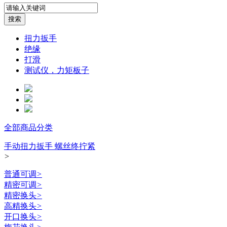
扭力扳手
绝缘
打滑
测试仪，力矩板子
全部商品分类
手动扭力扳手 螺丝终拧紧
>
普通可调
>
精密可调
>
精密换头
>
高精换头
>
开口换头
>