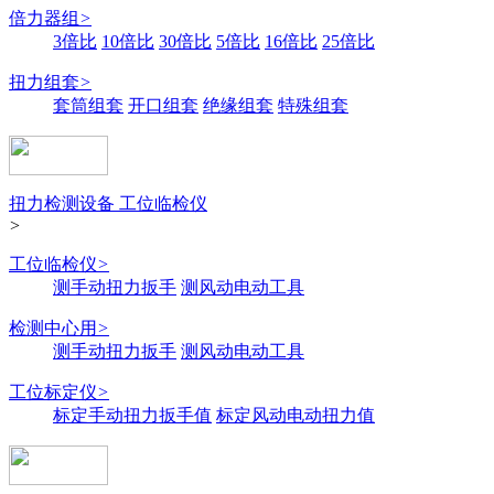
倍力器组
>
3倍比
10倍比
30倍比
5倍比
16倍比
25倍比
扭力组套
>
套筒组套
开口组套
绝缘组套
特殊组套
扭力检测设备 工位临检仪
>
工位临检仪
>
测手动扭力扳手
测风动电动工具
检测中心用
>
测手动扭力扳手
测风动电动工具
工位标定仪
>
标定手动扭力扳手值
标定风动电动扭力值