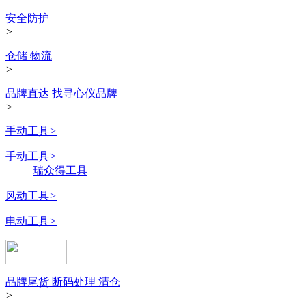
安全防护
>
仓储 物流
>
品牌直达 找寻心仪品牌
>
手动工具
>
手动工具
>
瑞众得工具
风动工具
>
电动工具
>
品牌尾货 断码处理 清仓
>