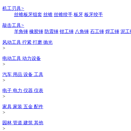
机工刃具
>
丝锥板牙组套
丝锥
丝锥绞手
板牙
板牙绞手
敲击工具
>
羊角锤
橡胶锤
防震锤
钳工锤
八角锤
石工锤
焊工锤
泥工
风动工具 拧紧 打磨 抛光
>
电动工具 动力设备
>
汽车 用品 设备 工具
>
电子 电力 仪器 仪表
>
家具 家装 五金 配件
>
园林 管道 建筑 其他
>