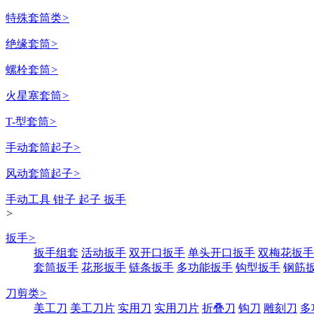
特殊套筒类
>
绝缘套筒
>
螺栓套筒
>
火星塞套筒
>
T-型套筒
>
手动套筒起子
>
风动套筒起子
>
手动工具 钳子 起子 扳手
>
扳手
>
扳手组套
活动扳手
双开口扳手
单头开口扳手
双梅花扳手
套筒扳手
花形扳手
链条扳手
多功能扳手
钩型扳手
钢筋
刀剪类
>
美工刀
美工刀片
实用刀
实用刀片
折叠刀
钩刀
雕刻刀
多