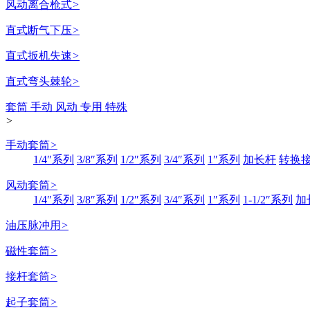
风动离合枪式
>
直式断气下压
>
直式扳机失速
>
直式弯头棘轮
>
套筒 手动 风动 专用 特殊
>
手动套筒
>
1/4″系列
3/8″系列
1/2″系列
3/4″系列
1″系列
加长杆
转换
风动套筒
>
1/4″系列
3/8″系列
1/2″系列
3/4″系列
1″系列
1-1/2″系列
加
油压脉冲用
>
磁性套筒
>
接杆套筒
>
起子套筒
>