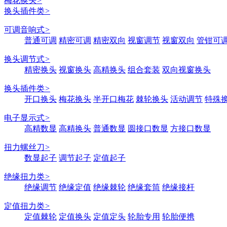
梅花换头
>
换头插件类
>
可调音响式
>
普通可调
精密可调
精密双向
视窗调节
视窗双向
管钳可
换头调节式
>
精密换头
视窗换头
高精换头
组合套装
双向视窗换头
换头插件类
>
开口换头
梅花换头
半开口梅花
棘轮换头
活动调节
特殊
电子显示式
>
高精数显
高精换头
普通数显
圆接口数显
方接口数显
扭力螺丝刀
>
数显起子
调节起子
定值起子
绝缘扭力类
>
绝缘调节
绝缘定值
绝缘棘轮
绝缘套筒
绝缘接杆
定值扭力类
>
定值棘轮
定值换头
定值定头
轮胎专用
轮胎便携