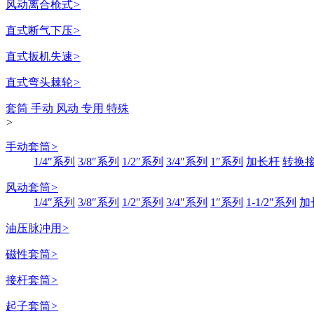
风动离合枪式
>
直式断气下压
>
直式扳机失速
>
直式弯头棘轮
>
套筒 手动 风动 专用 特殊
>
手动套筒
>
1/4″系列
3/8″系列
1/2″系列
3/4″系列
1″系列
加长杆
转换
风动套筒
>
1/4″系列
3/8″系列
1/2″系列
3/4″系列
1″系列
1-1/2″系列
加
油压脉冲用
>
磁性套筒
>
接杆套筒
>
起子套筒
>