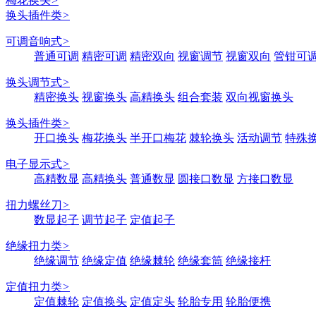
梅花换头
>
换头插件类
>
可调音响式
>
普通可调
精密可调
精密双向
视窗调节
视窗双向
管钳可
换头调节式
>
精密换头
视窗换头
高精换头
组合套装
双向视窗换头
换头插件类
>
开口换头
梅花换头
半开口梅花
棘轮换头
活动调节
特殊
电子显示式
>
高精数显
高精换头
普通数显
圆接口数显
方接口数显
扭力螺丝刀
>
数显起子
调节起子
定值起子
绝缘扭力类
>
绝缘调节
绝缘定值
绝缘棘轮
绝缘套筒
绝缘接杆
定值扭力类
>
定值棘轮
定值换头
定值定头
轮胎专用
轮胎便携