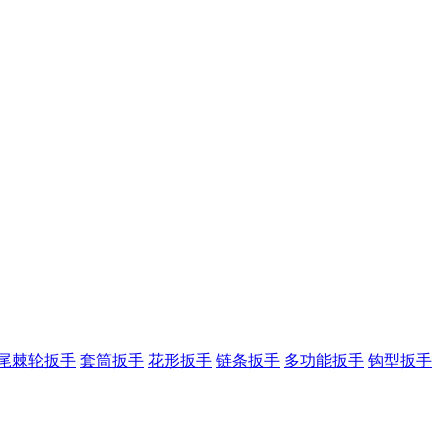
尾棘轮扳手
套筒扳手
花形扳手
链条扳手
多功能扳手
钩型扳手