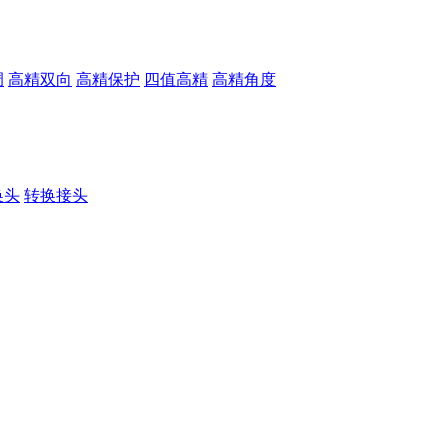
调
高精双向
高精保护
四值高精
高精角度
换头
转换接头