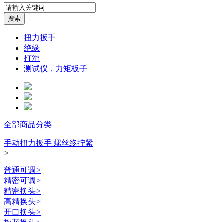
扭力扳手
绝缘
打滑
测试仪，力矩板子
全部商品分类
手动扭力扳手 螺丝终拧紧
>
普通可调
>
精密可调
>
精密换头
>
高精换头
>
开口换头
>