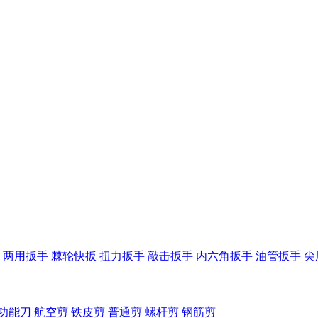
两用扳手
棘轮快扳
扭力扳手
敲击扳手
内六角扳手
油管扳手
尖
功能刀
航空剪
铁皮剪
普通剪
螺杆剪
钢筋剪