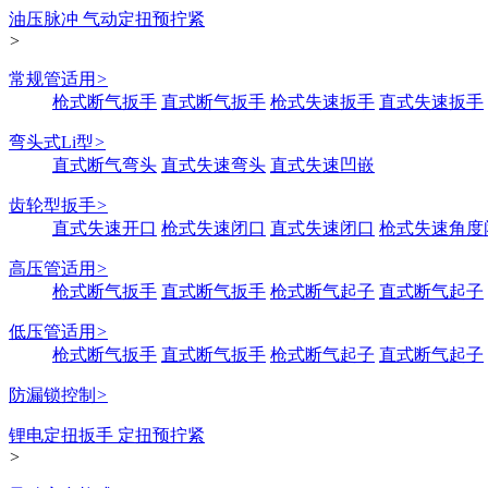
油压脉冲 气动定扭预拧紧
>
常规管适用
>
枪式断气扳手
直式断气扳手
枪式失速扳手
直式失速扳手
弯头式Li型
>
直式断气弯头
直式失速弯头
直式失速凹嵌
齿轮型扳手
>
直式失速开口
枪式失速闭口
直式失速闭口
枪式失速角度
高压管适用
>
枪式断气扳手
直式断气扳手
枪式断气起子
直式断气起子
低压管适用
>
枪式断气扳手
直式断气扳手
枪式断气起子
直式断气起子
防漏锁控制
>
锂电定扭扳手 定扭预拧紧
>