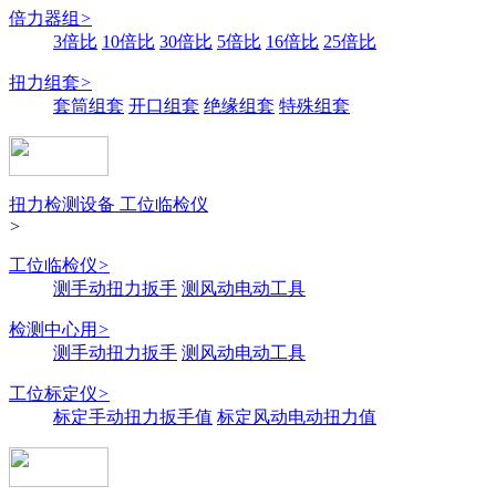
倍力器组
>
3倍比
10倍比
30倍比
5倍比
16倍比
25倍比
扭力组套
>
套筒组套
开口组套
绝缘组套
特殊组套
扭力检测设备 工位临检仪
>
工位临检仪
>
测手动扭力扳手
测风动电动工具
检测中心用
>
测手动扭力扳手
测风动电动工具
工位标定仪
>
标定手动扭力扳手值
标定风动电动扭力值