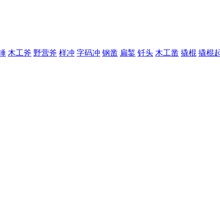
锤
木工斧
野营斧
样冲
字码冲
钢凿
扁錾
钎头
木工凿
撬棍
撬棍