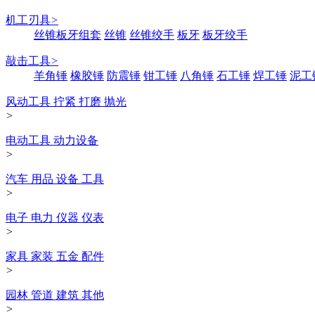
机工刃具
>
丝锥板牙组套
丝锥
丝锥绞手
板牙
板牙绞手
敲击工具
>
羊角锤
橡胶锤
防震锤
钳工锤
八角锤
石工锤
焊工锤
泥工
风动工具 拧紧 打磨 抛光
>
电动工具 动力设备
>
汽车 用品 设备 工具
>
电子 电力 仪器 仪表
>
家具 家装 五金 配件
>
园林 管道 建筑 其他
>