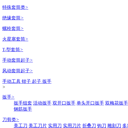
特殊套筒类
>
绝缘套筒
>
螺栓套筒
>
火星塞套筒
>
T-型套筒
>
手动套筒起子
>
风动套筒起子
>
手动工具 钳子 起子 扳手
>
扳手
>
扳手组套
活动扳手
双开口扳手
单头开口扳手
双梅花扳手
钢筋扳手
刀剪类
>
美工刀
美工刀片
实用刀
实用刀片
折叠刀
钩刀
雕刻刀
多