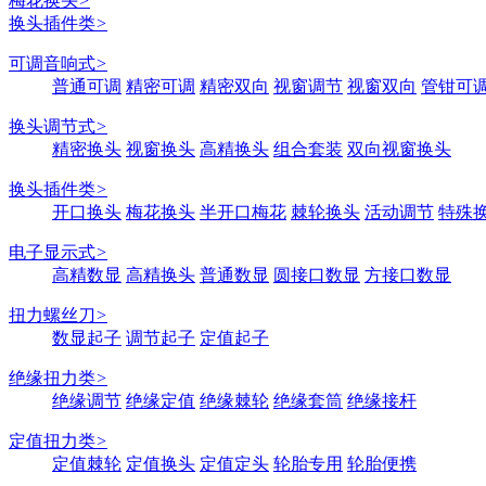
梅花换头
>
换头插件类
>
可调音响式
>
普通可调
精密可调
精密双向
视窗调节
视窗双向
管钳可
换头调节式
>
精密换头
视窗换头
高精换头
组合套装
双向视窗换头
换头插件类
>
开口换头
梅花换头
半开口梅花
棘轮换头
活动调节
特殊
电子显示式
>
高精数显
高精换头
普通数显
圆接口数显
方接口数显
扭力螺丝刀
>
数显起子
调节起子
定值起子
绝缘扭力类
>
绝缘调节
绝缘定值
绝缘棘轮
绝缘套筒
绝缘接杆
定值扭力类
>
定值棘轮
定值换头
定值定头
轮胎专用
轮胎便携