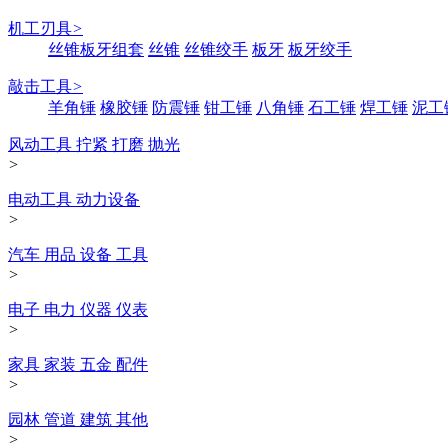
机工刃具
>
丝锥板牙组套
丝锥
丝锥绞手
板牙
板牙绞手
敲击工具
>
羊角锤
橡胶锤
防震锤
钳工锤
八角锤
石工锤
焊工锤
泥工
风动工具 拧紧 打磨 抛光
>
电动工具 动力设备
>
汽车 用品 设备 工具
>
电子 电力 仪器 仪表
>
家具 家装 五金 配件
>
园林 管道 建筑 其他
>