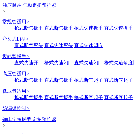
油压脉冲 气动定扭预拧紧
>
常规管适用
>
枪式断气扳手
直式断气扳手
枪式失速扳手
直式失速扳手
弯头式Li型
>
直式断气弯头
直式失速弯头
直式失速凹嵌
齿轮型扳手
>
直式失速开口
枪式失速闭口
直式失速闭口
枪式失速角度
高压管适用
>
枪式断气扳手
直式断气扳手
枪式断气起子
直式断气起子
低压管适用
>
枪式断气扳手
直式断气扳手
枪式断气起子
直式断气起子
防漏锁控制
>
锂电定扭扳手 定扭预拧紧
>