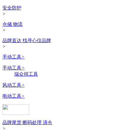
安全防护
>
仓储 物流
>
品牌直达 找寻心仪品牌
>
手动工具
>
手动工具
>
瑞众得工具
风动工具
>
电动工具
>
品牌尾货 断码处理 清仓
>