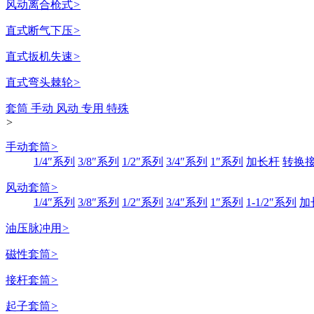
风动离合枪式
>
直式断气下压
>
直式扳机失速
>
直式弯头棘轮
>
套筒 手动 风动 专用 特殊
>
手动套筒
>
1/4″系列
3/8″系列
1/2″系列
3/4″系列
1″系列
加长杆
转换
风动套筒
>
1/4″系列
3/8″系列
1/2″系列
3/4″系列
1″系列
1-1/2″系列
加
油压脉冲用
>
磁性套筒
>
接杆套筒
>
起子套筒
>