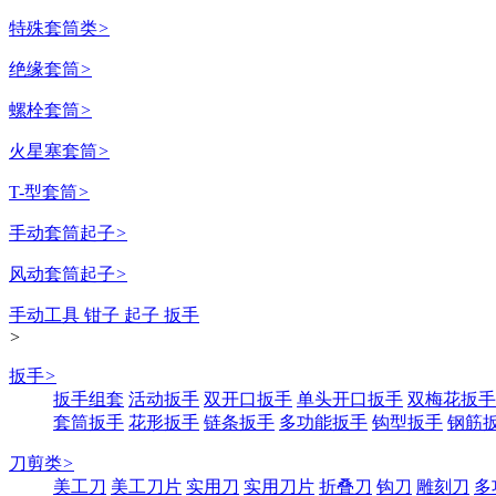
特殊套筒类
>
绝缘套筒
>
螺栓套筒
>
火星塞套筒
>
T-型套筒
>
手动套筒起子
>
风动套筒起子
>
手动工具 钳子 起子 扳手
>
扳手
>
扳手组套
活动扳手
双开口扳手
单头开口扳手
双梅花扳手
套筒扳手
花形扳手
链条扳手
多功能扳手
钩型扳手
钢筋
刀剪类
>
美工刀
美工刀片
实用刀
实用刀片
折叠刀
钩刀
雕刻刀
多