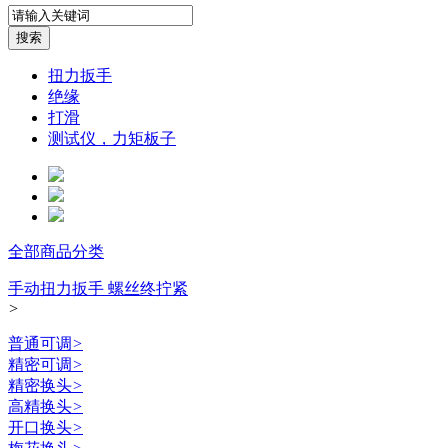
扭力扳手
绝缘
打滑
测试仪，力矩板子
全部商品分类
手动扭力扳手 螺丝终拧紧
>
普通可调
>
精密可调
>
精密换头
>
高精换头
>
开口换头
>