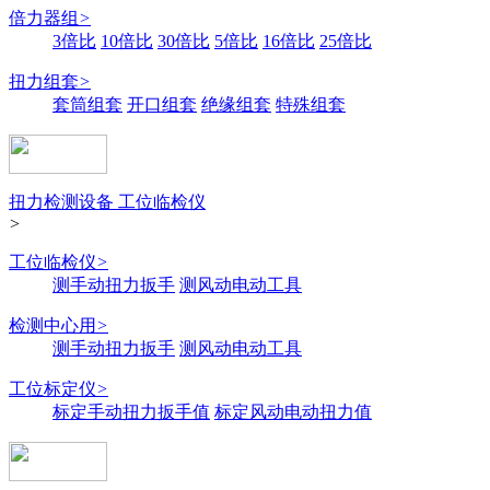
倍力器组
>
3倍比
10倍比
30倍比
5倍比
16倍比
25倍比
扭力组套
>
套筒组套
开口组套
绝缘组套
特殊组套
扭力检测设备 工位临检仪
>
工位临检仪
>
测手动扭力扳手
测风动电动工具
检测中心用
>
测手动扭力扳手
测风动电动工具
工位标定仪
>
标定手动扭力扳手值
标定风动电动扭力值