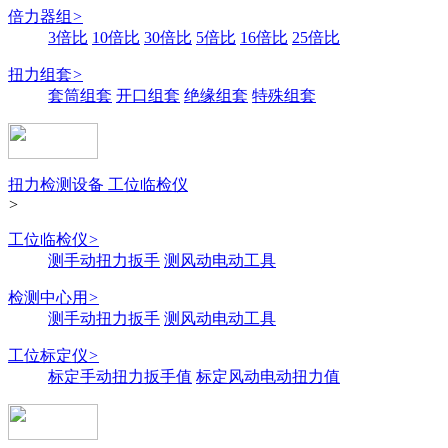
倍力器组
>
3倍比
10倍比
30倍比
5倍比
16倍比
25倍比
扭力组套
>
套筒组套
开口组套
绝缘组套
特殊组套
扭力检测设备 工位临检仪
>
工位临检仪
>
测手动扭力扳手
测风动电动工具
检测中心用
>
测手动扭力扳手
测风动电动工具
工位标定仪
>
标定手动扭力扳手值
标定风动电动扭力值