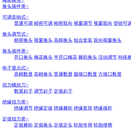
梅花换头
>
换头插件类
>
可调音响式
>
普通可调
精密可调
精密双向
视窗调节
视窗双向
管钳可
换头调节式
>
精密换头
视窗换头
高精换头
组合套装
双向视窗换头
换头插件类
>
开口换头
梅花换头
半开口梅花
棘轮换头
活动调节
特殊
电子显示式
>
高精数显
高精换头
普通数显
圆接口数显
方接口数显
扭力螺丝刀
>
数显起子
调节起子
定值起子
绝缘扭力类
>
绝缘调节
绝缘定值
绝缘棘轮
绝缘套筒
绝缘接杆
定值扭力类
>
定值棘轮
定值换头
定值定头
轮胎专用
轮胎便携