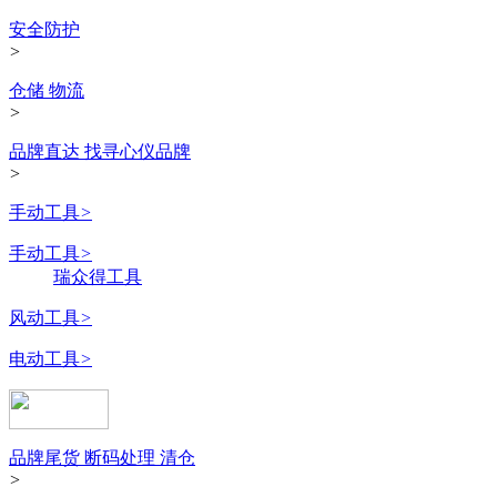
安全防护
>
仓储 物流
>
品牌直达 找寻心仪品牌
>
手动工具
>
手动工具
>
瑞众得工具
风动工具
>
电动工具
>
品牌尾货 断码处理 清仓
>