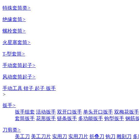
特殊套筒类
>
绝缘套筒
>
螺栓套筒
>
火星塞套筒
>
T-型套筒
>
手动套筒起子
>
风动套筒起子
>
手动工具 钳子 起子 扳手
>
扳手
>
扳手组套
活动扳手
双开口扳手
单头开口扳手
双梅花扳手
套筒扳手
花形扳手
链条扳手
多功能扳手
钩型扳手
钢筋
刀剪类
>
美工刀
美工刀片
实用刀
实用刀片
折叠刀
钩刀
雕刻刀
多