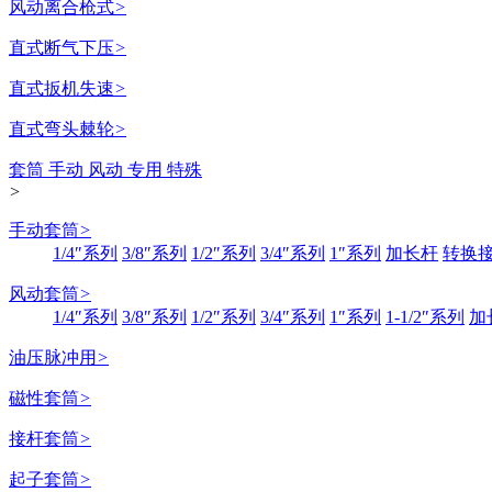
风动离合枪式
>
直式断气下压
>
直式扳机失速
>
直式弯头棘轮
>
套筒 手动 风动 专用 特殊
>
手动套筒
>
1/4″系列
3/8″系列
1/2″系列
3/4″系列
1″系列
加长杆
转换
风动套筒
>
1/4″系列
3/8″系列
1/2″系列
3/4″系列
1″系列
1-1/2″系列
加
油压脉冲用
>
磁性套筒
>
接杆套筒
>
起子套筒
>