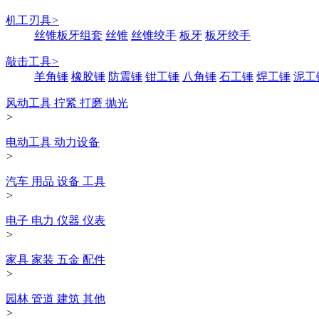
机工刃具
>
丝锥板牙组套
丝锥
丝锥绞手
板牙
板牙绞手
敲击工具
>
羊角锤
橡胶锤
防震锤
钳工锤
八角锤
石工锤
焊工锤
泥工
风动工具 拧紧 打磨 抛光
>
电动工具 动力设备
>
汽车 用品 设备 工具
>
电子 电力 仪器 仪表
>
家具 家装 五金 配件
>
园林 管道 建筑 其他
>