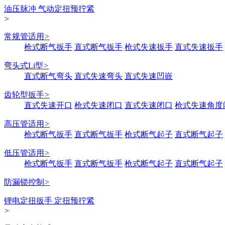
油压脉冲 气动定扭预拧紧
>
常规管适用
>
枪式断气扳手
直式断气扳手
枪式失速扳手
直式失速扳手
弯头式Li型
>
直式断气弯头
直式失速弯头
直式失速凹嵌
齿轮型扳手
>
直式失速开口
枪式失速闭口
直式失速闭口
枪式失速角度
高压管适用
>
枪式断气扳手
直式断气扳手
枪式断气起子
直式断气起子
低压管适用
>
枪式断气扳手
直式断气扳手
枪式断气起子
直式断气起子
防漏锁控制
>
锂电定扭扳手 定扭预拧紧
>