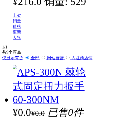
¥216.0
销量: 529
上架
销量
价格
更新
人气
1
/1
共
9
个商品
仅显示有货
全部
网站自营
入驻商店铺
¥0.0
已售0件
¥0.0