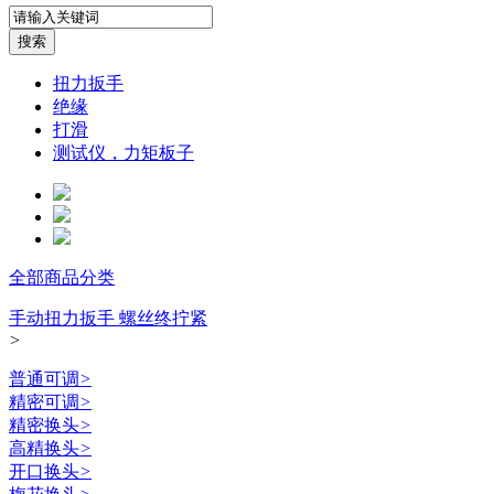
扭力扳手
绝缘
打滑
测试仪，力矩板子
全部商品分类
手动扭力扳手 螺丝终拧紧
>
普通可调
>
精密可调
>
精密换头
>
高精换头
>
开口换头
>