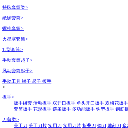
特殊套筒类
>
绝缘套筒
>
螺栓套筒
>
火星塞套筒
>
T-型套筒
>
手动套筒起子
>
风动套筒起子
>
手动工具 钳子 起子 扳手
>
扳手
>
扳手组套
活动扳手
双开口扳手
单头开口扳手
双梅花扳手
套筒扳手
花形扳手
链条扳手
多功能扳手
钩型扳手
钢筋
刀剪类
>
美工刀
美工刀片
实用刀
实用刀片
折叠刀
钩刀
雕刻刀
多