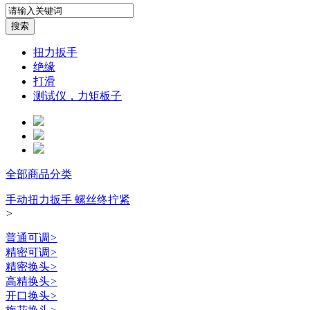
扭力扳手
绝缘
打滑
测试仪，力矩板子
全部商品分类
手动扭力扳手 螺丝终拧紧
>
普通可调
>
精密可调
>
精密换头
>
高精换头
>
开口换头
>