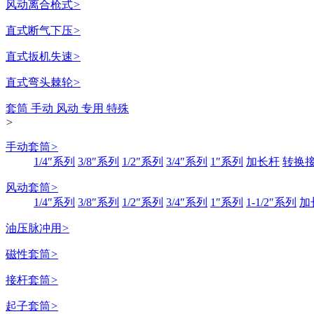
风动离合枪式
>
直式断气下压
>
直式扳机失速
>
直式弯头棘轮
>
套筒 手动 风动 专用 特殊
>
手动套筒
>
1/4″系列
3/8″系列
1/2″系列
3/4″系列
1″系列
加长杆
转换
风动套筒
>
1/4″系列
3/8″系列
1/2″系列
3/4″系列
1″系列
1-1/2″系列
加
油压脉冲用
>
磁性套筒
>
接杆套筒
>
起子套筒
>