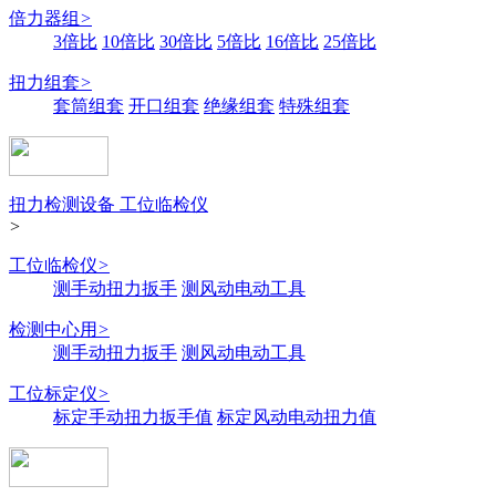
倍力器组
>
3倍比
10倍比
30倍比
5倍比
16倍比
25倍比
扭力组套
>
套筒组套
开口组套
绝缘组套
特殊组套
扭力检测设备 工位临检仪
>
工位临检仪
>
测手动扭力扳手
测风动电动工具
检测中心用
>
测手动扭力扳手
测风动电动工具
工位标定仪
>
标定手动扭力扳手值
标定风动电动扭力值