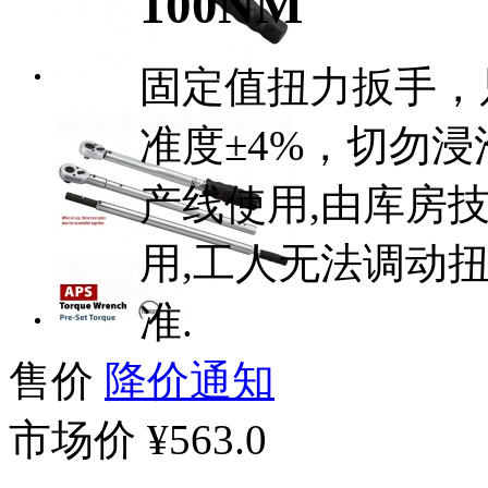
100NM
固定值扭力扳手，
准度±4%，切勿
产线使用,由库房
用,工人无法调动
准.
售价
降价通知
市场价
¥563.0