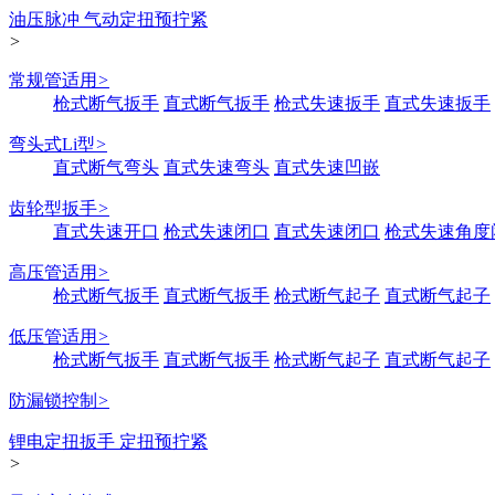
油压脉冲 气动定扭预拧紧
>
常规管适用
>
枪式断气扳手
直式断气扳手
枪式失速扳手
直式失速扳手
弯头式Li型
>
直式断气弯头
直式失速弯头
直式失速凹嵌
齿轮型扳手
>
直式失速开口
枪式失速闭口
直式失速闭口
枪式失速角度
高压管适用
>
枪式断气扳手
直式断气扳手
枪式断气起子
直式断气起子
低压管适用
>
枪式断气扳手
直式断气扳手
枪式断气起子
直式断气起子
防漏锁控制
>
锂电定扭扳手 定扭预拧紧
>