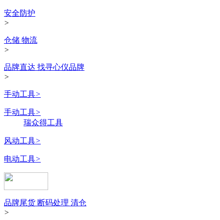
安全防护
>
仓储 物流
>
品牌直达 找寻心仪品牌
>
手动工具
>
手动工具
>
瑞众得工具
风动工具
>
电动工具
>
品牌尾货 断码处理 清仓
>