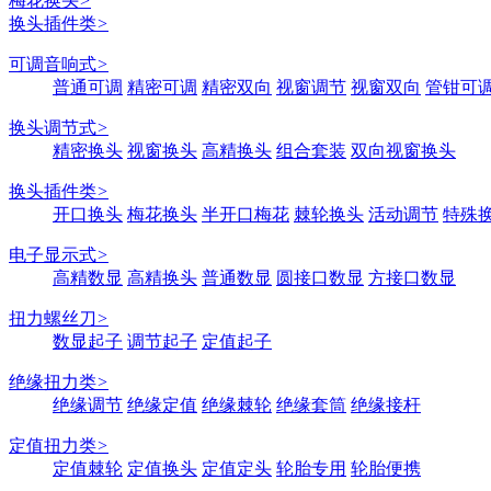
梅花换头
>
换头插件类
>
可调音响式
>
普通可调
精密可调
精密双向
视窗调节
视窗双向
管钳可
换头调节式
>
精密换头
视窗换头
高精换头
组合套装
双向视窗换头
换头插件类
>
开口换头
梅花换头
半开口梅花
棘轮换头
活动调节
特殊
电子显示式
>
高精数显
高精换头
普通数显
圆接口数显
方接口数显
扭力螺丝刀
>
数显起子
调节起子
定值起子
绝缘扭力类
>
绝缘调节
绝缘定值
绝缘棘轮
绝缘套筒
绝缘接杆
定值扭力类
>
定值棘轮
定值换头
定值定头
轮胎专用
轮胎便携