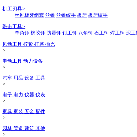
机工刃具
>
丝锥板牙组套
丝锥
丝锥绞手
板牙
板牙绞手
敲击工具
>
羊角锤
橡胶锤
防震锤
钳工锤
八角锤
石工锤
焊工锤
泥工
风动工具 拧紧 打磨 抛光
>
电动工具 动力设备
>
汽车 用品 设备 工具
>
电子 电力 仪器 仪表
>
家具 家装 五金 配件
>
园林 管道 建筑 其他
>