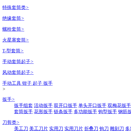
特殊套筒类
>
绝缘套筒
>
螺栓套筒
>
火星塞套筒
>
T-型套筒
>
手动套筒起子
>
风动套筒起子
>
手动工具 钳子 起子 扳手
>
扳手
>
扳手组套
活动扳手
双开口扳手
单头开口扳手
双梅花扳手
套筒扳手
花形扳手
链条扳手
多功能扳手
钩型扳手
钢筋
刀剪类
>
美工刀
美工刀片
实用刀
实用刀片
折叠刀
钩刀
雕刻刀
多