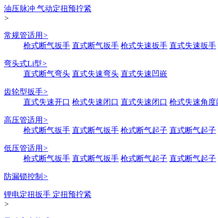
油压脉冲 气动定扭预拧紧
>
常规管适用
>
枪式断气扳手
直式断气扳手
枪式失速扳手
直式失速扳手
弯头式Li型
>
直式断气弯头
直式失速弯头
直式失速凹嵌
齿轮型扳手
>
直式失速开口
枪式失速闭口
直式失速闭口
枪式失速角度
高压管适用
>
枪式断气扳手
直式断气扳手
枪式断气起子
直式断气起子
低压管适用
>
枪式断气扳手
直式断气扳手
枪式断气起子
直式断气起子
防漏锁控制
>
锂电定扭扳手 定扭预拧紧
>