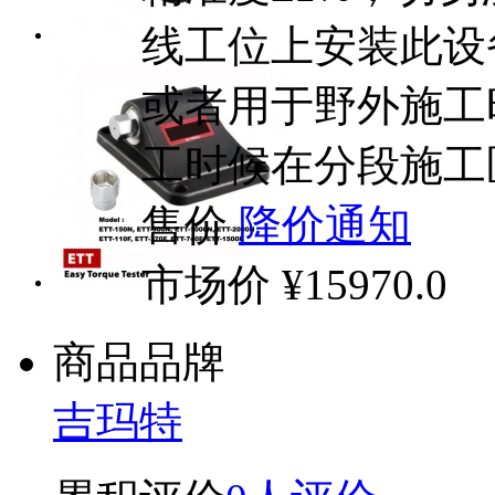
线工位上安装此设
或者用于野外施工
工时候在分段施工
售价
降价通知
市场价
¥15970.0
商品品牌
吉玛特