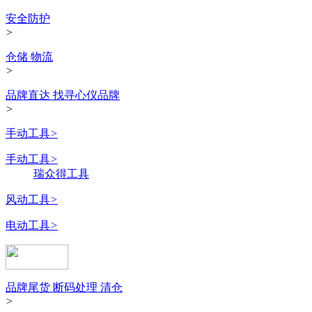
安全防护
>
仓储 物流
>
品牌直达 找寻心仪品牌
>
手动工具
>
手动工具
>
瑞众得工具
风动工具
>
电动工具
>
品牌尾货 断码处理 清仓
>