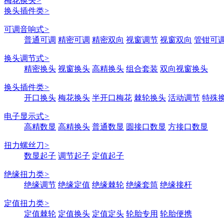
梅花换头
>
换头插件类
>
可调音响式
>
普通可调
精密可调
精密双向
视窗调节
视窗双向
管钳可
换头调节式
>
精密换头
视窗换头
高精换头
组合套装
双向视窗换头
换头插件类
>
开口换头
梅花换头
半开口梅花
棘轮换头
活动调节
特殊
电子显示式
>
高精数显
高精换头
普通数显
圆接口数显
方接口数显
扭力螺丝刀
>
数显起子
调节起子
定值起子
绝缘扭力类
>
绝缘调节
绝缘定值
绝缘棘轮
绝缘套筒
绝缘接杆
定值扭力类
>
定值棘轮
定值换头
定值定头
轮胎专用
轮胎便携