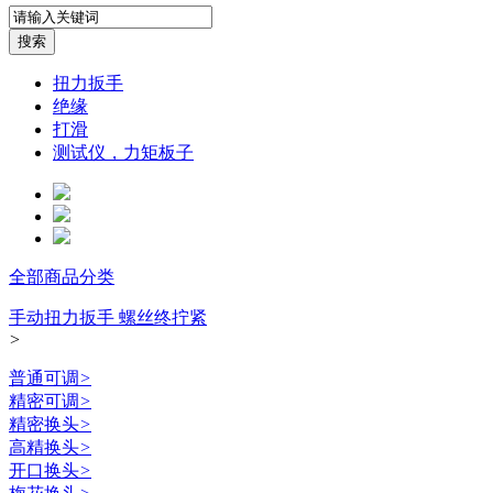
扭力扳手
绝缘
打滑
测试仪，力矩板子
全部商品分类
手动扭力扳手 螺丝终拧紧
>
普通可调
>
精密可调
>
精密换头
>
高精换头
>
开口换头
>