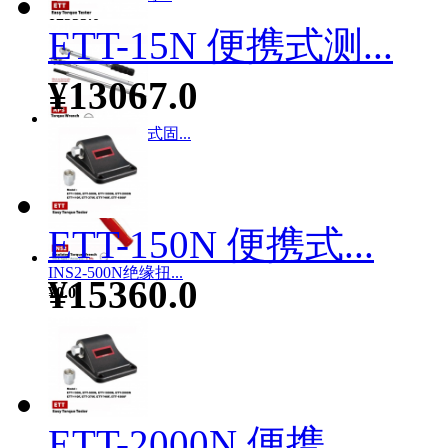
¥2555.0
ETT-15N 便携式测...
¥13067.0
APS-12N 棘轮式固...
¥490.0
ETT-150N 便携式...
INS2-500N绝缘扭...
¥15360.0
¥0.0
ETT-2000N 便携...