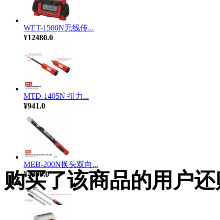
WET-1500N无线传...
¥12480.0
MTD-1405N 扭力...
¥941.0
MEB-200N换头双向...
购买了该商品的用户还
¥4300.0