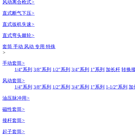
风动离合枪式
>
直式断气下压
>
直式扳机失速
>
直式弯头棘轮
>
套筒 手动 风动 专用 特殊
>
手动套筒
>
1/4″系列
3/8″系列
1/2″系列
3/4″系列
1″系列
加长杆
转换
风动套筒
>
1/4″系列
3/8″系列
1/2″系列
3/4″系列
1″系列
1-1/2″系列
加
油压脉冲用
>
磁性套筒
>
接杆套筒
>
起子套筒
>