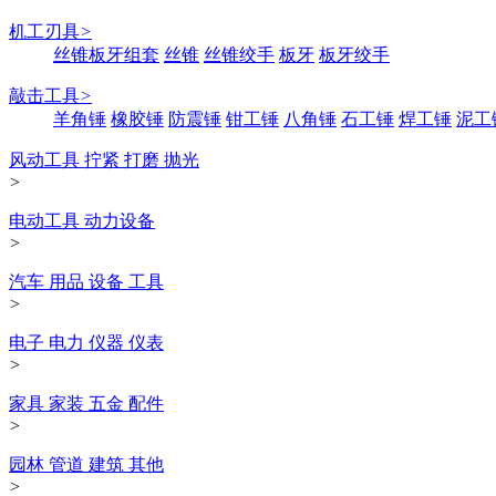
机工刃具
>
丝锥板牙组套
丝锥
丝锥绞手
板牙
板牙绞手
敲击工具
>
羊角锤
橡胶锤
防震锤
钳工锤
八角锤
石工锤
焊工锤
泥工
风动工具 拧紧 打磨 抛光
>
电动工具 动力设备
>
汽车 用品 设备 工具
>
电子 电力 仪器 仪表
>
家具 家装 五金 配件
>
园林 管道 建筑 其他
>