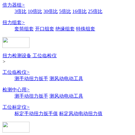
倍力器组
>
3倍比
10倍比
30倍比
5倍比
16倍比
25倍比
扭力组套
>
套筒组套
开口组套
绝缘组套
特殊组套
扭力检测设备 工位临检仪
>
工位临检仪
>
测手动扭力扳手
测风动电动工具
检测中心用
>
测手动扭力扳手
测风动电动工具
工位标定仪
>
标定手动扭力扳手值
标定风动电动扭力值