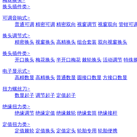
梅花换头
>
换头插件类
>
可调音响式
>
普通可调
精密可调
精密双向
视窗调节
视窗双向
管钳可
换头调节式
>
精密换头
视窗换头
高精换头
组合套装
双向视窗换头
换头插件类
>
开口换头
梅花换头
半开口梅花
棘轮换头
活动调节
特殊
电子显示式
>
高精数显
高精换头
普通数显
圆接口数显
方接口数显
扭力螺丝刀
>
数显起子
调节起子
定值起子
绝缘扭力类
>
绝缘调节
绝缘定值
绝缘棘轮
绝缘套筒
绝缘接杆
定值扭力类
>
定值棘轮
定值换头
定值定头
轮胎专用
轮胎便携