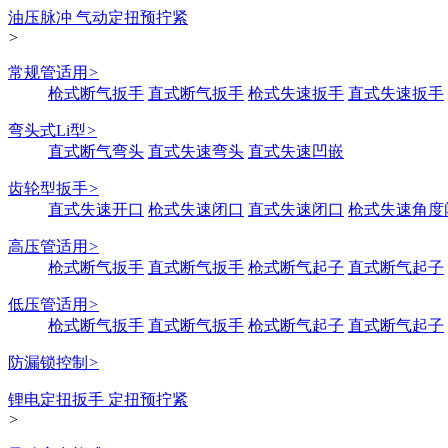
油压脉冲 气动定扭预拧紧
>
常规管适用
>
枪式断气扳手
直式断气扳手
枪式失速扳手
直式失速扳手
弯头式Li型
>
直式断气弯头
直式失速弯头
直式失速凹嵌
齿轮型扳手
>
直式失速开口
枪式失速闭口
直式失速闭口
枪式失速角度
高压管适用
>
枪式断气扳手
直式断气扳手
枪式断气起子
直式断气起子
低压管适用
>
枪式断气扳手
直式断气扳手
枪式断气起子
直式断气起子
防漏锁控制
>
锂电定扭扳手 定扭预拧紧
>