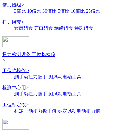
倍力器组
>
3倍比
10倍比
30倍比
5倍比
16倍比
25倍比
扭力组套
>
套筒组套
开口组套
绝缘组套
特殊组套
扭力检测设备 工位临检仪
>
工位临检仪
>
测手动扭力扳手
测风动电动工具
检测中心用
>
测手动扭力扳手
测风动电动工具
工位标定仪
>
标定手动扭力扳手值
标定风动电动扭力值