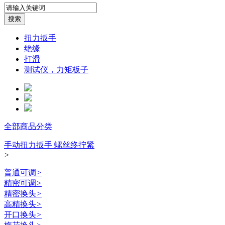
扭力扳手
绝缘
打滑
测试仪，力矩板子
全部商品分类
手动扭力扳手 螺丝终拧紧
>
普通可调
>
精密可调
>
精密换头
>
高精换头
>
开口换头
>