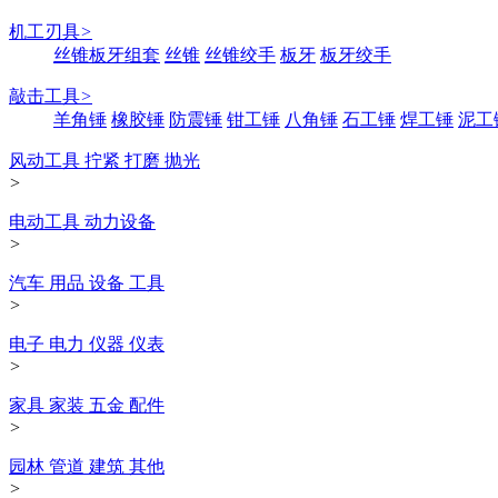
机工刃具
>
丝锥板牙组套
丝锥
丝锥绞手
板牙
板牙绞手
敲击工具
>
羊角锤
橡胶锤
防震锤
钳工锤
八角锤
石工锤
焊工锤
泥工
风动工具 拧紧 打磨 抛光
>
电动工具 动力设备
>
汽车 用品 设备 工具
>
电子 电力 仪器 仪表
>
家具 家装 五金 配件
>
园林 管道 建筑 其他
>