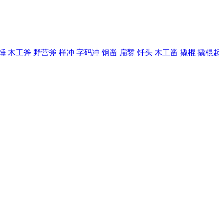
锤
木工斧
野营斧
样冲
字码冲
钢凿
扁錾
钎头
木工凿
撬棍
撬棍