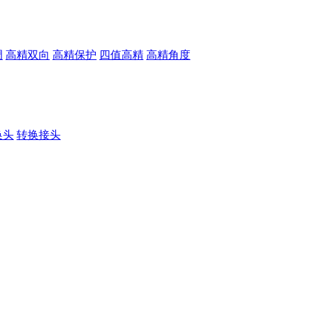
调
高精双向
高精保护
四值高精
高精角度
换头
转换接头