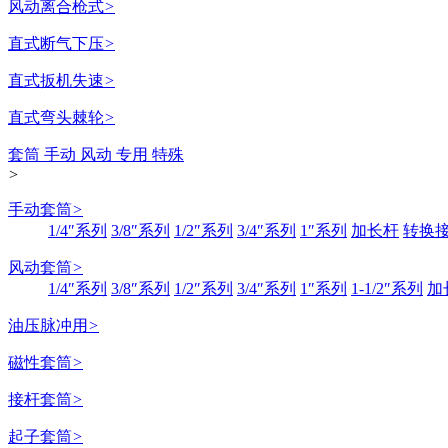
风动离合枪式
>
直式断气下压
>
直式扳机失速
>
直式弯头棘轮
>
套筒 手动 风动 专用 特殊
>
手动套筒
>
1/4″系列
3/8″系列
1/2″系列
3/4″系列
1″系列
加长杆
转换
风动套筒
>
1/4″系列
3/8″系列
1/2″系列
3/4″系列
1″系列
1-1/2″系列
加
油压脉冲用
>
磁性套筒
>
接杆套筒
>
起子套筒
>