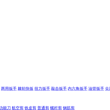
两用扳手
棘轮快扳
扭力扳手
敲击扳手
内六角扳手
油管扳手
尖
功能刀
航空剪
铁皮剪
普通剪
螺杆剪
钢筋剪