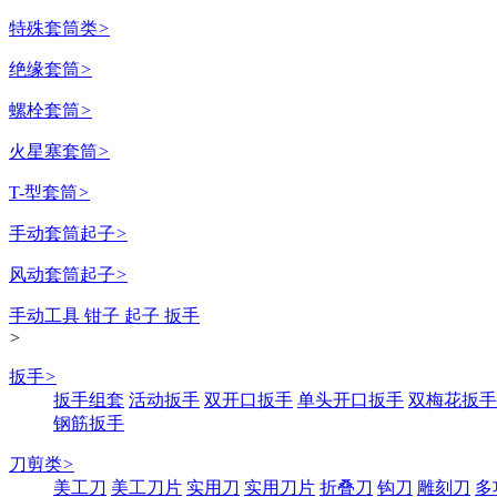
特殊套筒类
>
绝缘套筒
>
螺栓套筒
>
火星塞套筒
>
T-型套筒
>
手动套筒起子
>
风动套筒起子
>
手动工具 钳子 起子 扳手
>
扳手
>
扳手组套
活动扳手
双开口扳手
单头开口扳手
双梅花扳手
钢筋扳手
刀剪类
>
美工刀
美工刀片
实用刀
实用刀片
折叠刀
钩刀
雕刻刀
多