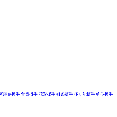
尾棘轮扳手
套筒扳手
花形扳手
链条扳手
多功能扳手
钩型扳手