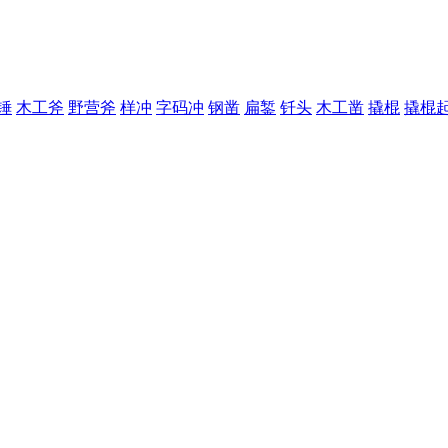
锤
木工斧
野营斧
样冲
字码冲
钢凿
扁錾
钎头
木工凿
撬棍
撬棍