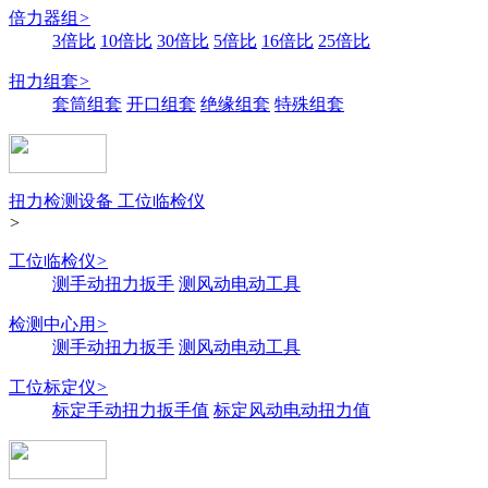
倍力器组
>
3倍比
10倍比
30倍比
5倍比
16倍比
25倍比
扭力组套
>
套筒组套
开口组套
绝缘组套
特殊组套
扭力检测设备 工位临检仪
>
工位临检仪
>
测手动扭力扳手
测风动电动工具
检测中心用
>
测手动扭力扳手
测风动电动工具
工位标定仪
>
标定手动扭力扳手值
标定风动电动扭力值