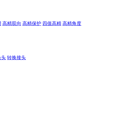
调
高精双向
高精保护
四值高精
高精角度
换头
转换接头