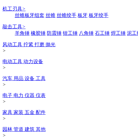
机工刃具
>
丝锥板牙组套
丝锥
丝锥绞手
板牙
板牙绞手
敲击工具
>
羊角锤
橡胶锤
防震锤
钳工锤
八角锤
石工锤
焊工锤
泥工
风动工具 拧紧 打磨 抛光
>
电动工具 动力设备
>
汽车 用品 设备 工具
>
电子 电力 仪器 仪表
>
家具 家装 五金 配件
>
园林 管道 建筑 其他
>