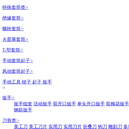
特殊套筒类
>
绝缘套筒
>
螺栓套筒
>
火星塞套筒
>
T-型套筒
>
手动套筒起子
>
风动套筒起子
>
手动工具 钳子 起子 扳手
>
扳手
>
扳手组套
活动扳手
双开口扳手
单头开口扳手
双梅花扳手
钢筋扳手
刀剪类
>
美工刀
美工刀片
实用刀
实用刀片
折叠刀
钩刀
雕刻刀
多