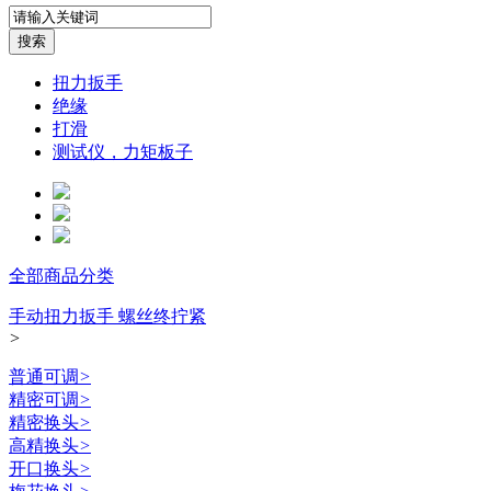
扭力扳手
绝缘
打滑
测试仪，力矩板子
全部商品分类
手动扭力扳手 螺丝终拧紧
>
普通可调
>
精密可调
>
精密换头
>
高精换头
>
开口换头
>