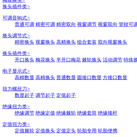
梅花换头
>
换头插件类
>
可调音响式
>
普通可调
精密可调
精密双向
视窗调节
视窗双向
管钳可
换头调节式
>
精密换头
视窗换头
高精换头
组合套装
双向视窗换头
换头插件类
>
开口换头
梅花换头
半开口梅花
棘轮换头
活动调节
特殊
电子显示式
>
高精数显
高精换头
普通数显
圆接口数显
方接口数显
扭力螺丝刀
>
数显起子
调节起子
定值起子
绝缘扭力类
>
绝缘调节
绝缘定值
绝缘棘轮
绝缘套筒
绝缘接杆
定值扭力类
>
定值棘轮
定值换头
定值定头
轮胎专用
轮胎便携