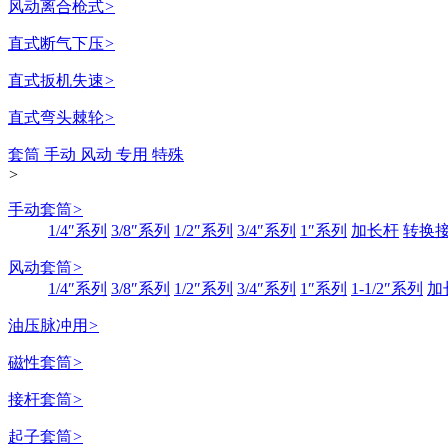
风动离合枪式
>
直式断气下压
>
直式扳机失速
>
直式弯头棘轮
>
套筒 手动 风动 专用 特殊
>
手动套筒
>
1/4″系列
3/8″系列
1/2″系列
3/4″系列
1″系列
加长杆
转换
风动套筒
>
1/4″系列
3/8″系列
1/2″系列
3/4″系列
1″系列
1-1/2″系列
加
油压脉冲用
>
磁性套筒
>
接杆套筒
>
起子套筒
>