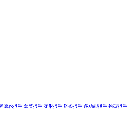
尾棘轮扳手
套筒扳手
花形扳手
链条扳手
多功能扳手
钩型扳手