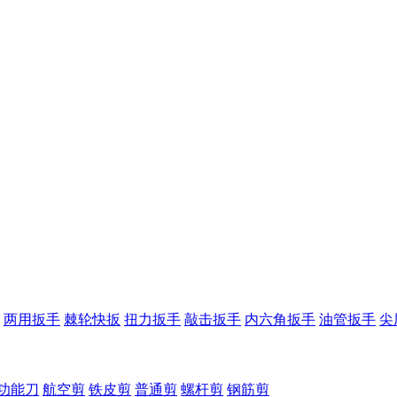
两用扳手
棘轮快扳
扭力扳手
敲击扳手
内六角扳手
油管扳手
尖
功能刀
航空剪
铁皮剪
普通剪
螺杆剪
钢筋剪