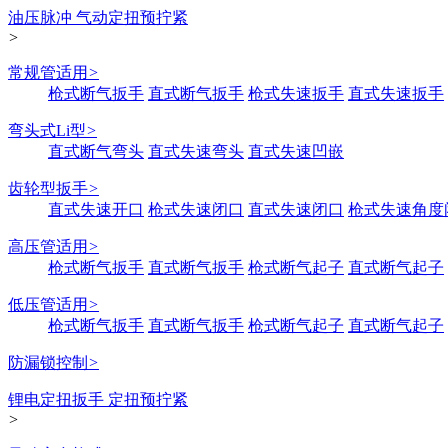
油压脉冲 气动定扭预拧紧
>
常规管适用
>
枪式断气扳手
直式断气扳手
枪式失速扳手
直式失速扳手
弯头式Li型
>
直式断气弯头
直式失速弯头
直式失速凹嵌
齿轮型扳手
>
直式失速开口
枪式失速闭口
直式失速闭口
枪式失速角度
高压管适用
>
枪式断气扳手
直式断气扳手
枪式断气起子
直式断气起子
低压管适用
>
枪式断气扳手
直式断气扳手
枪式断气起子
直式断气起子
防漏锁控制
>
锂电定扭扳手 定扭预拧紧
>