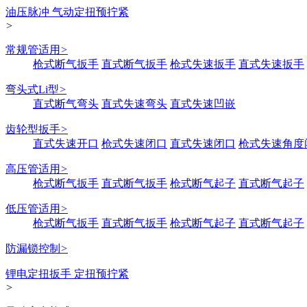
油压脉冲 气动定扭预拧紧
>
常规管适用
>
枪式断气扳手
直式断气扳手
枪式失速扳手
直式失速扳手
弯头式Li型
>
直式断气弯头
直式失速弯头
直式失速凹嵌
齿轮型扳手
>
直式失速开口
枪式失速闭口
直式失速闭口
枪式失速角度
高压管适用
>
枪式断气扳手
直式断气扳手
枪式断气起子
直式断气起子
低压管适用
>
枪式断气扳手
直式断气扳手
枪式断气起子
直式断气起子
防漏锁控制
>
锂电定扭扳手 定扭预拧紧
>