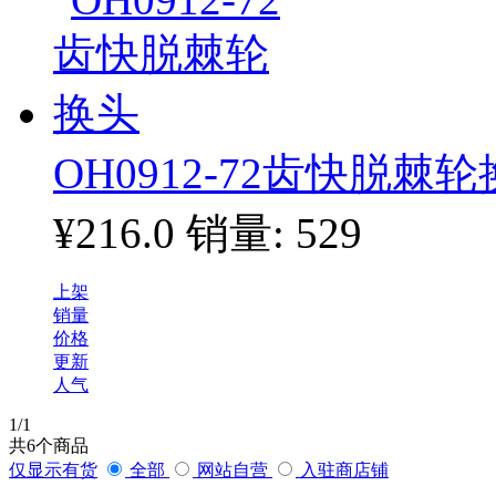
OH0912-72齿快脱棘
¥216.0
销量: 529
上架
销量
价格
更新
人气
1
/1
共
6
个商品
仅显示有货
全部
网站自营
入驻商店铺