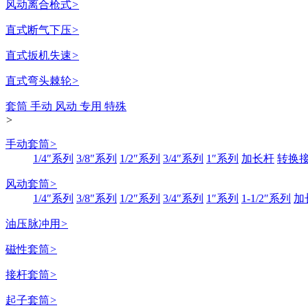
风动离合枪式
>
直式断气下压
>
直式扳机失速
>
直式弯头棘轮
>
套筒 手动 风动 专用 特殊
>
手动套筒
>
1/4″系列
3/8″系列
1/2″系列
3/4″系列
1″系列
加长杆
转换
风动套筒
>
1/4″系列
3/8″系列
1/2″系列
3/4″系列
1″系列
1-1/2″系列
加
油压脉冲用
>
磁性套筒
>
接杆套筒
>
起子套筒
>