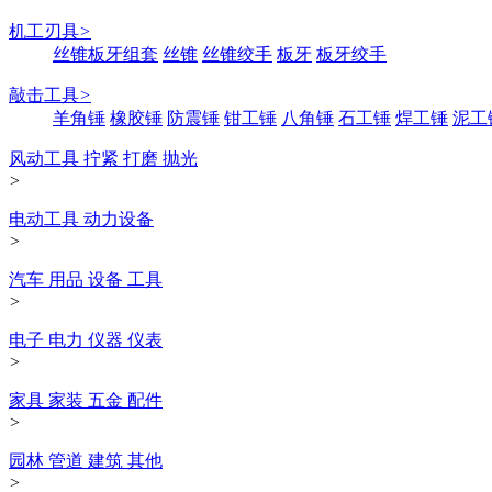
机工刃具
>
丝锥板牙组套
丝锥
丝锥绞手
板牙
板牙绞手
敲击工具
>
羊角锤
橡胶锤
防震锤
钳工锤
八角锤
石工锤
焊工锤
泥工
风动工具 拧紧 打磨 抛光
>
电动工具 动力设备
>
汽车 用品 设备 工具
>
电子 电力 仪器 仪表
>
家具 家装 五金 配件
>
园林 管道 建筑 其他
>