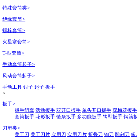
特殊套筒类
>
绝缘套筒
>
螺栓套筒
>
火星塞套筒
>
T-型套筒
>
手动套筒起子
>
风动套筒起子
>
手动工具 钳子 起子 扳手
>
扳手
>
扳手组套
活动扳手
双开口扳手
单头开口扳手
双梅花扳手
套筒扳手
花形扳手
链条扳手
多功能扳手
钩型扳手
钢筋
刀剪类
>
美工刀
美工刀片
实用刀
实用刀片
折叠刀
钩刀
雕刻刀
多