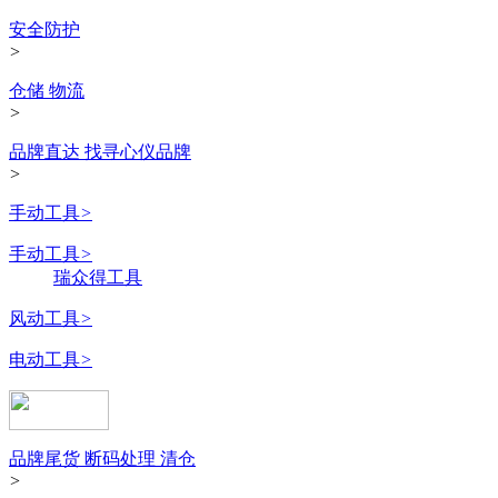
安全防护
>
仓储 物流
>
品牌直达 找寻心仪品牌
>
手动工具
>
手动工具
>
瑞众得工具
风动工具
>
电动工具
>
品牌尾货 断码处理 清仓
>