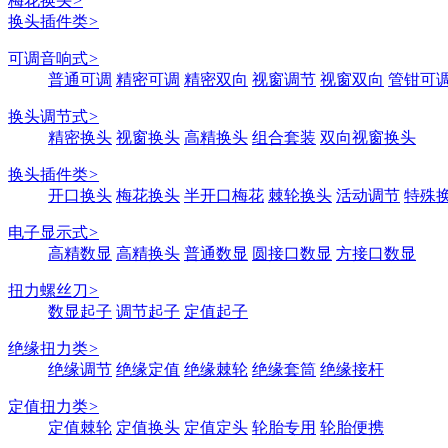
梅花换头
>
换头插件类
>
可调音响式
>
普通可调
精密可调
精密双向
视窗调节
视窗双向
管钳可
换头调节式
>
精密换头
视窗换头
高精换头
组合套装
双向视窗换头
换头插件类
>
开口换头
梅花换头
半开口梅花
棘轮换头
活动调节
特殊
电子显示式
>
高精数显
高精换头
普通数显
圆接口数显
方接口数显
扭力螺丝刀
>
数显起子
调节起子
定值起子
绝缘扭力类
>
绝缘调节
绝缘定值
绝缘棘轮
绝缘套筒
绝缘接杆
定值扭力类
>
定值棘轮
定值换头
定值定头
轮胎专用
轮胎便携