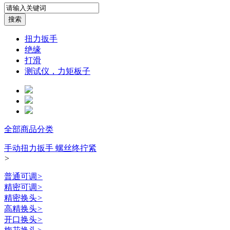
扭力扳手
绝缘
打滑
测试仪，力矩板子
全部商品分类
手动扭力扳手 螺丝终拧紧
>
普通可调
>
精密可调
>
精密换头
>
高精换头
>
开口换头
>