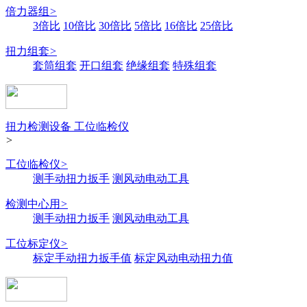
倍力器组
>
3倍比
10倍比
30倍比
5倍比
16倍比
25倍比
扭力组套
>
套筒组套
开口组套
绝缘组套
特殊组套
扭力检测设备 工位临检仪
>
工位临检仪
>
测手动扭力扳手
测风动电动工具
检测中心用
>
测手动扭力扳手
测风动电动工具
工位标定仪
>
标定手动扭力扳手值
标定风动电动扭力值