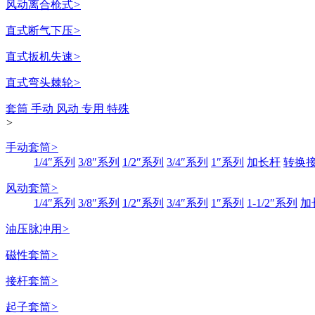
风动离合枪式
>
直式断气下压
>
直式扳机失速
>
直式弯头棘轮
>
套筒 手动 风动 专用 特殊
>
手动套筒
>
1/4″系列
3/8″系列
1/2″系列
3/4″系列
1″系列
加长杆
转换
风动套筒
>
1/4″系列
3/8″系列
1/2″系列
3/4″系列
1″系列
1-1/2″系列
加
油压脉冲用
>
磁性套筒
>
接杆套筒
>
起子套筒
>