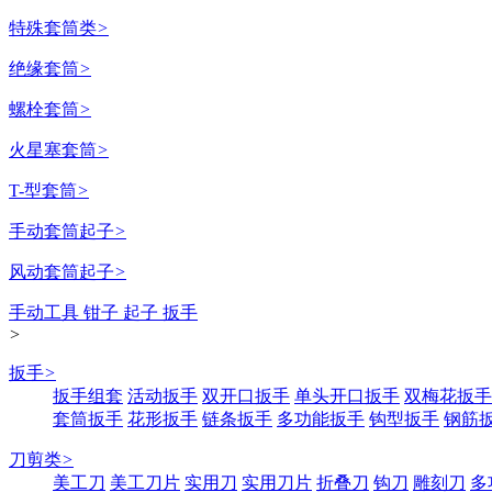
特殊套筒类
>
绝缘套筒
>
螺栓套筒
>
火星塞套筒
>
T-型套筒
>
手动套筒起子
>
风动套筒起子
>
手动工具 钳子 起子 扳手
>
扳手
>
扳手组套
活动扳手
双开口扳手
单头开口扳手
双梅花扳手
套筒扳手
花形扳手
链条扳手
多功能扳手
钩型扳手
钢筋
刀剪类
>
美工刀
美工刀片
实用刀
实用刀片
折叠刀
钩刀
雕刻刀
多