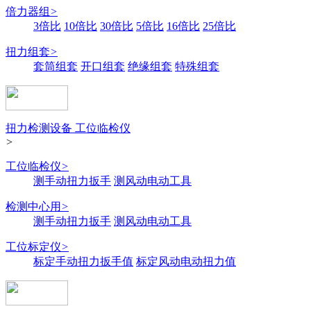
倍力器组
>
3倍比
10倍比
30倍比
5倍比
16倍比
25倍比
扭力组套
>
套筒组套
开口组套
绝缘组套
特殊组套
扭力检测设备 工位临检仪
>
工位临检仪
>
测手动扭力扳手
测风动电动工具
检测中心用
>
测手动扭力扳手
测风动电动工具
工位标定仪
>
标定手动扭力扳手值
标定风动电动扭力值