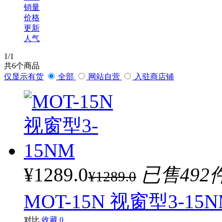
销量
价格
更新
人气
1
/1
共
6
个商品
仅显示有货
全部
网站自营
入驻商店铺
¥1289.0
已售492
¥1289.0
MOT-15N 视窗型3-15
对比
收藏
0