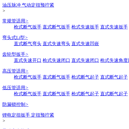
油压脉冲 气动定扭预拧紧
>
常规管适用
>
枪式断气扳手
直式断气扳手
枪式失速扳手
直式失速扳手
弯头式Li型
>
直式断气弯头
直式失速弯头
直式失速凹嵌
齿轮型扳手
>
直式失速开口
枪式失速闭口
直式失速闭口
枪式失速角度
高压管适用
>
枪式断气扳手
直式断气扳手
枪式断气起子
直式断气起子
低压管适用
>
枪式断气扳手
直式断气扳手
枪式断气起子
直式断气起子
防漏锁控制
>
锂电定扭扳手 定扭预拧紧
>