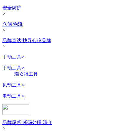
安全防护
>
仓储 物流
>
品牌直达 找寻心仪品牌
>
手动工具
>
手动工具
>
瑞众得工具
风动工具
>
电动工具
>
品牌尾货 断码处理 清仓
>