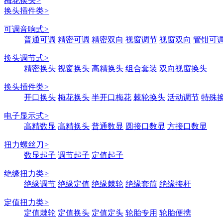
梅花换头
>
换头插件类
>
可调音响式
>
普通可调
精密可调
精密双向
视窗调节
视窗双向
管钳可
换头调节式
>
精密换头
视窗换头
高精换头
组合套装
双向视窗换头
换头插件类
>
开口换头
梅花换头
半开口梅花
棘轮换头
活动调节
特殊
电子显示式
>
高精数显
高精换头
普通数显
圆接口数显
方接口数显
扭力螺丝刀
>
数显起子
调节起子
定值起子
绝缘扭力类
>
绝缘调节
绝缘定值
绝缘棘轮
绝缘套筒
绝缘接杆
定值扭力类
>
定值棘轮
定值换头
定值定头
轮胎专用
轮胎便携