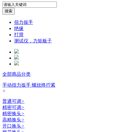
扭力扳手
绝缘
打滑
测试仪，力矩板子
全部商品分类
手动扭力扳手 螺丝终拧紧
>
普通可调
>
精密可调
>
精密换头
>
高精换头
>
开口换头
>