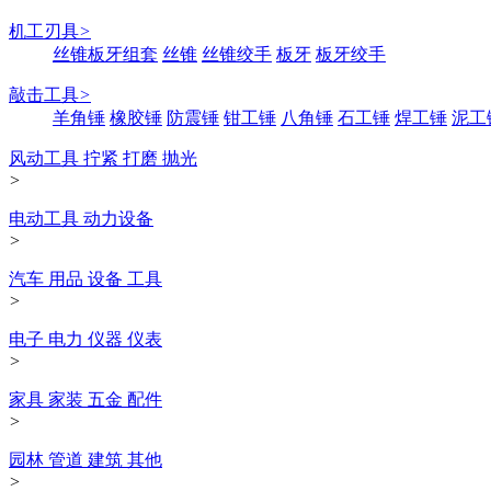
机工刃具
>
丝锥板牙组套
丝锥
丝锥绞手
板牙
板牙绞手
敲击工具
>
羊角锤
橡胶锤
防震锤
钳工锤
八角锤
石工锤
焊工锤
泥工
风动工具 拧紧 打磨 抛光
>
电动工具 动力设备
>
汽车 用品 设备 工具
>
电子 电力 仪器 仪表
>
家具 家装 五金 配件
>
园林 管道 建筑 其他
>