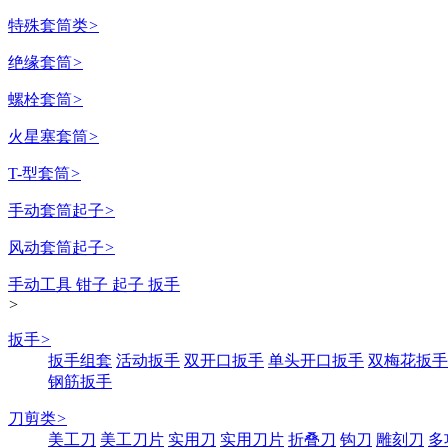
特殊套筒类
>
绝缘套筒
>
螺栓套筒
>
火星塞套筒
>
T-型套筒
>
手动套筒起子
>
风动套筒起子
>
手动工具 钳子 起子 扳手
>
扳手
>
扳手组套
活动扳手
双开口扳手
单头开口扳手
双梅花扳手
钢筋扳手
刀剪类
>
美工刀
美工刀片
实用刀
实用刀片
折叠刀
钩刀
雕刻刀
多