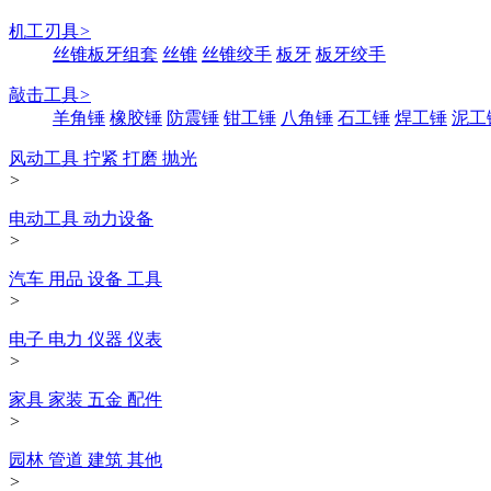
机工刃具
>
丝锥板牙组套
丝锥
丝锥绞手
板牙
板牙绞手
敲击工具
>
羊角锤
橡胶锤
防震锤
钳工锤
八角锤
石工锤
焊工锤
泥工
风动工具 拧紧 打磨 抛光
>
电动工具 动力设备
>
汽车 用品 设备 工具
>
电子 电力 仪器 仪表
>
家具 家装 五金 配件
>
园林 管道 建筑 其他
>