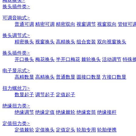
梅花换头
>
换头插件类
>
可调音响式
>
普通可调
精密可调
精密双向
视窗调节
视窗双向
管钳可
换头调节式
>
精密换头
视窗换头
高精换头
组合套装
双向视窗换头
换头插件类
>
开口换头
梅花换头
半开口梅花
棘轮换头
活动调节
特殊
电子显示式
>
高精数显
高精换头
普通数显
圆接口数显
方接口数显
扭力螺丝刀
>
数显起子
调节起子
定值起子
绝缘扭力类
>
绝缘调节
绝缘定值
绝缘棘轮
绝缘套筒
绝缘接杆
定值扭力类
>
定值棘轮
定值换头
定值定头
轮胎专用
轮胎便携