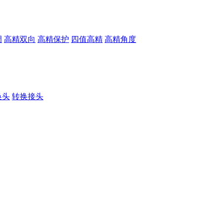
调
高精双向
高精保护
四值高精
高精角度
换头
转换接头