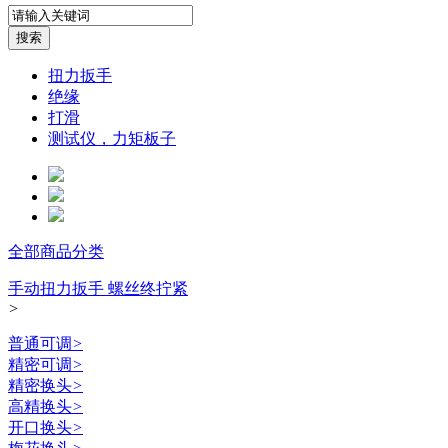
扭力扳手
绝缘
打滑
测试仪，力矩板子
全部商品分类
手动扭力扳手 螺丝终拧紧
>
普通可调
>
精密可调
>
精密换头
>
高精换头
>
开口换头
>