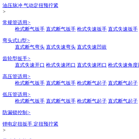
油压脉冲 气动定扭预拧紧
>
常规管适用
>
枪式断气扳手
直式断气扳手
枪式失速扳手
直式失速扳手
弯头式Li型
>
直式断气弯头
直式失速弯头
直式失速凹嵌
齿轮型扳手
>
直式失速开口
枪式失速闭口
直式失速闭口
枪式失速角度
高压管适用
>
枪式断气扳手
直式断气扳手
枪式断气起子
直式断气起子
低压管适用
>
枪式断气扳手
直式断气扳手
枪式断气起子
直式断气起子
防漏锁控制
>
锂电定扭扳手 定扭预拧紧
>