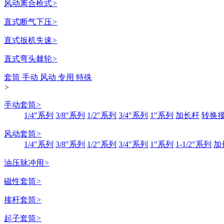
风动离合枪式
>
直式断气下压
>
直式扳机失速
>
直式弯头棘轮
>
套筒 手动 风动 专用 特殊
>
手动套筒
>
1/4″系列
3/8″系列
1/2″系列
3/4″系列
1″系列
加长杆
转换
风动套筒
>
1/4″系列
3/8″系列
1/2″系列
3/4″系列
1″系列
1-1/2″系列
加
油压脉冲用
>
磁性套筒
>
接杆套筒
>
起子套筒
>