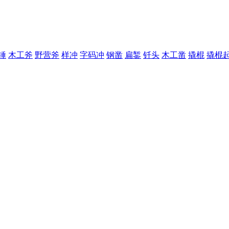
锤
木工斧
野营斧
样冲
字码冲
钢凿
扁錾
钎头
木工凿
撬棍
撬棍