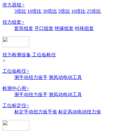
倍力器组
>
3倍比
10倍比
30倍比
5倍比
16倍比
25倍比
扭力组套
>
套筒组套
开口组套
绝缘组套
特殊组套
扭力检测设备 工位临检仪
>
工位临检仪
>
测手动扭力扳手
测风动电动工具
检测中心用
>
测手动扭力扳手
测风动电动工具
工位标定仪
>
标定手动扭力扳手值
标定风动电动扭力值