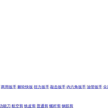
两用扳手
棘轮快扳
扭力扳手
敲击扳手
内六角扳手
油管扳手
尖
功能刀
航空剪
铁皮剪
普通剪
螺杆剪
钢筋剪