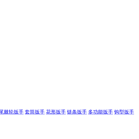
尾棘轮扳手
套筒扳手
花形扳手
链条扳手
多功能扳手
钩型扳手