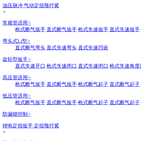
油压脉冲 气动定扭预拧紧
>
常规管适用
>
枪式断气扳手
直式断气扳手
枪式失速扳手
直式失速扳手
弯头式Li型
>
直式断气弯头
直式失速弯头
直式失速凹嵌
齿轮型扳手
>
直式失速开口
枪式失速闭口
直式失速闭口
枪式失速角度
高压管适用
>
枪式断气扳手
直式断气扳手
枪式断气起子
直式断气起子
低压管适用
>
枪式断气扳手
直式断气扳手
枪式断气起子
直式断气起子
防漏锁控制
>
锂电定扭扳手 定扭预拧紧
>