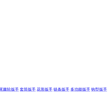
尾棘轮扳手
套筒扳手
花形扳手
链条扳手
多功能扳手
钩型扳手