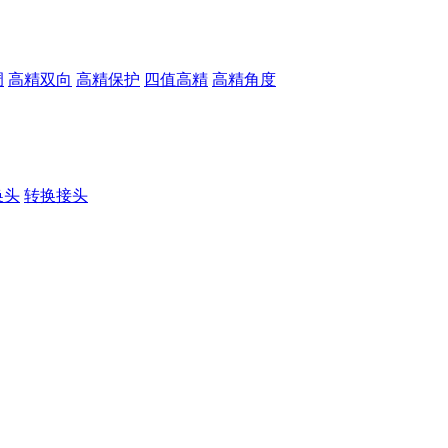
调
高精双向
高精保护
四值高精
高精角度
换头
转换接头