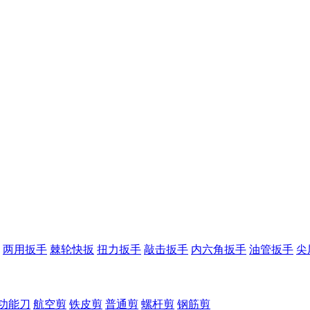
两用扳手
棘轮快扳
扭力扳手
敲击扳手
内六角扳手
油管扳手
尖
功能刀
航空剪
铁皮剪
普通剪
螺杆剪
钢筋剪