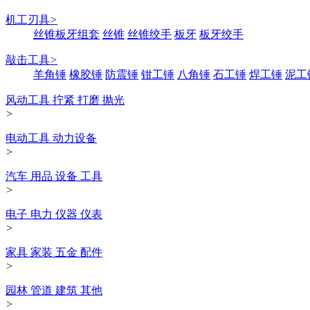
机工刃具
>
丝锥板牙组套
丝锥
丝锥绞手
板牙
板牙绞手
敲击工具
>
羊角锤
橡胶锤
防震锤
钳工锤
八角锤
石工锤
焊工锤
泥工
风动工具 拧紧 打磨 抛光
>
电动工具 动力设备
>
汽车 用品 设备 工具
>
电子 电力 仪器 仪表
>
家具 家装 五金 配件
>
园林 管道 建筑 其他
>