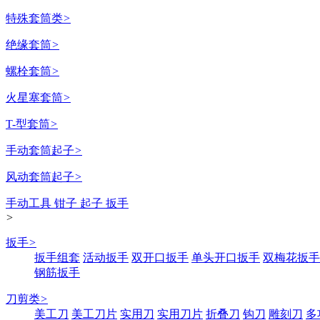
特殊套筒类
>
绝缘套筒
>
螺栓套筒
>
火星塞套筒
>
T-型套筒
>
手动套筒起子
>
风动套筒起子
>
手动工具 钳子 起子 扳手
>
扳手
>
扳手组套
活动扳手
双开口扳手
单头开口扳手
双梅花扳手
钢筋扳手
刀剪类
>
美工刀
美工刀片
实用刀
实用刀片
折叠刀
钩刀
雕刻刀
多