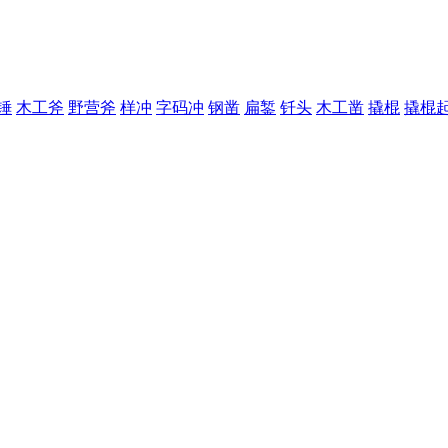
锤
木工斧
野营斧
样冲
字码冲
钢凿
扁錾
钎头
木工凿
撬棍
撬棍