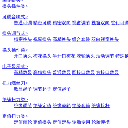
梅花换头
>
换头插件类
>
可调音响式
>
普通可调
精密可调
精密双向
视窗调节
视窗双向
管钳可
换头调节式
>
精密换头
视窗换头
高精换头
组合套装
双向视窗换头
换头插件类
>
开口换头
梅花换头
半开口梅花
棘轮换头
活动调节
特殊
电子显示式
>
高精数显
高精换头
普通数显
圆接口数显
方接口数显
扭力螺丝刀
>
数显起子
调节起子
定值起子
绝缘扭力类
>
绝缘调节
绝缘定值
绝缘棘轮
绝缘套筒
绝缘接杆
定值扭力类
>
定值棘轮
定值换头
定值定头
轮胎专用
轮胎便携