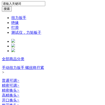
扭力扳手
绝缘
打滑
测试仪，力矩板子
全部商品分类
手动扭力扳手 螺丝终拧紧
>
普通可调
>
精密可调
>
精密换头
>
高精换头
>
开口换头
>