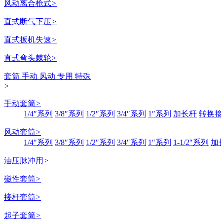
风动离合枪式
>
直式断气下压
>
直式扳机失速
>
直式弯头棘轮
>
套筒 手动 风动 专用 特殊
>
手动套筒
>
1/4″系列
3/8″系列
1/2″系列
3/4″系列
1″系列
加长杆
转换
风动套筒
>
1/4″系列
3/8″系列
1/2″系列
3/4″系列
1″系列
1-1/2″系列
加
油压脉冲用
>
磁性套筒
>
接杆套筒
>
起子套筒
>