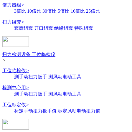
倍力器组
>
3倍比
10倍比
30倍比
5倍比
16倍比
25倍比
扭力组套
>
套筒组套
开口组套
绝缘组套
特殊组套
扭力检测设备 工位临检仪
>
工位临检仪
>
测手动扭力扳手
测风动电动工具
检测中心用
>
测手动扭力扳手
测风动电动工具
工位标定仪
>
标定手动扭力扳手值
标定风动电动扭力值