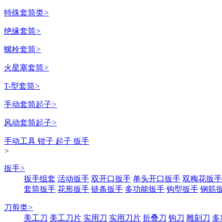
特殊套筒类
>
绝缘套筒
>
螺栓套筒
>
火星塞套筒
>
T-型套筒
>
手动套筒起子
>
风动套筒起子
>
手动工具 钳子 起子 扳手
>
扳手
>
扳手组套
活动扳手
双开口扳手
单头开口扳手
双梅花扳手
套筒扳手
花形扳手
链条扳手
多功能扳手
钩型扳手
钢筋
刀剪类
>
美工刀
美工刀片
实用刀
实用刀片
折叠刀
钩刀
雕刻刀
多