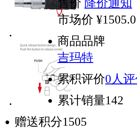
售价
降价通知
市场价
¥1505.0
商品品牌
吉玛特
累积评价
0人评
累计销量
142
赠送积分
1505