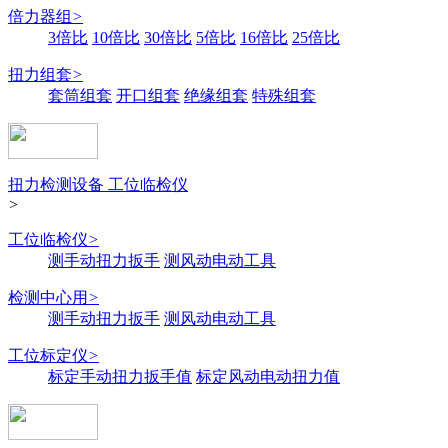
倍力器组
>
3倍比
10倍比
30倍比
5倍比
16倍比
25倍比
扭力组套
>
套筒组套
开口组套
绝缘组套
特殊组套
扭力检测设备 工位临检仪
>
工位临检仪
>
测手动扭力扳手
测风动电动工具
检测中心用
>
测手动扭力扳手
测风动电动工具
工位标定仪
>
标定手动扭力扳手值
标定风动电动扭力值