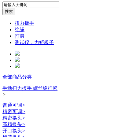
扭力扳手
绝缘
打滑
测试仪，力矩板子
全部商品分类
手动扭力扳手 螺丝终拧紧
>
普通可调
>
精密可调
>
精密换头
>
高精换头
>
开口换头
>