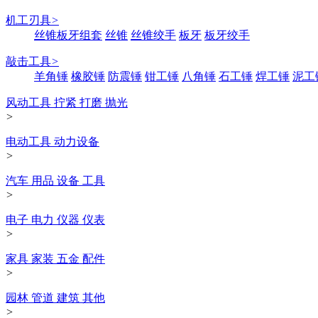
机工刃具
>
丝锥板牙组套
丝锥
丝锥绞手
板牙
板牙绞手
敲击工具
>
羊角锤
橡胶锤
防震锤
钳工锤
八角锤
石工锤
焊工锤
泥工
风动工具 拧紧 打磨 抛光
>
电动工具 动力设备
>
汽车 用品 设备 工具
>
电子 电力 仪器 仪表
>
家具 家装 五金 配件
>
园林 管道 建筑 其他
>