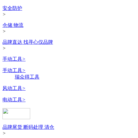
安全防护
>
仓储 物流
>
品牌直达 找寻心仪品牌
>
手动工具
>
手动工具
>
瑞众得工具
风动工具
>
电动工具
>
品牌尾货 断码处理 清仓
>