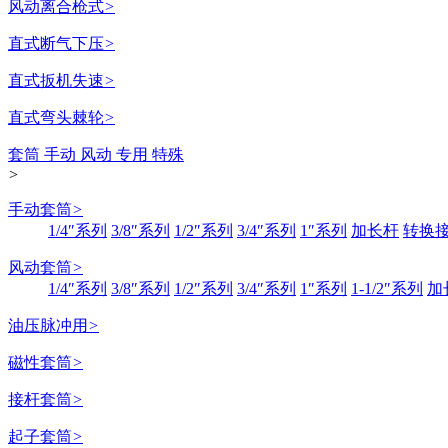
风动离合枪式
>
直式断气下压
>
直式扳机失速
>
直式弯头棘轮
>
套筒 手动 风动 专用 特殊
>
手动套筒
>
1/4″系列
3/8″系列
1/2″系列
3/4″系列
1″系列
加长杆
转换
风动套筒
>
1/4″系列
3/8″系列
1/2″系列
3/4″系列
1″系列
1-1/2″系列
加
油压脉冲用
>
磁性套筒
>
接杆套筒
>
起子套筒
>