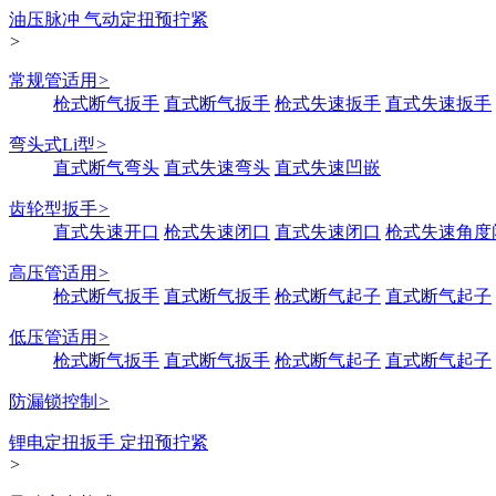
油压脉冲 气动定扭预拧紧
>
常规管适用
>
枪式断气扳手
直式断气扳手
枪式失速扳手
直式失速扳手
弯头式Li型
>
直式断气弯头
直式失速弯头
直式失速凹嵌
齿轮型扳手
>
直式失速开口
枪式失速闭口
直式失速闭口
枪式失速角度
高压管适用
>
枪式断气扳手
直式断气扳手
枪式断气起子
直式断气起子
低压管适用
>
枪式断气扳手
直式断气扳手
枪式断气起子
直式断气起子
防漏锁控制
>
锂电定扭扳手 定扭预拧紧
>