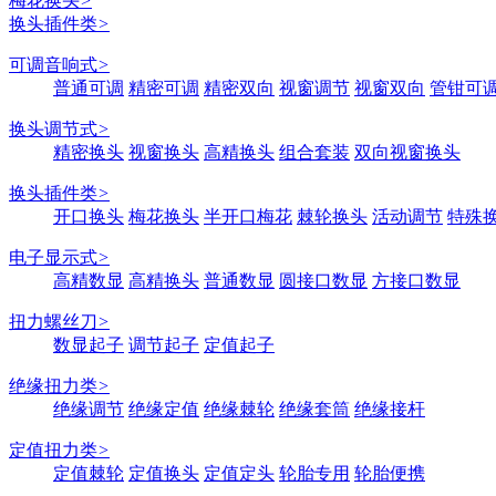
梅花换头
>
换头插件类
>
可调音响式
>
普通可调
精密可调
精密双向
视窗调节
视窗双向
管钳可
换头调节式
>
精密换头
视窗换头
高精换头
组合套装
双向视窗换头
换头插件类
>
开口换头
梅花换头
半开口梅花
棘轮换头
活动调节
特殊
电子显示式
>
高精数显
高精换头
普通数显
圆接口数显
方接口数显
扭力螺丝刀
>
数显起子
调节起子
定值起子
绝缘扭力类
>
绝缘调节
绝缘定值
绝缘棘轮
绝缘套筒
绝缘接杆
定值扭力类
>
定值棘轮
定值换头
定值定头
轮胎专用
轮胎便携